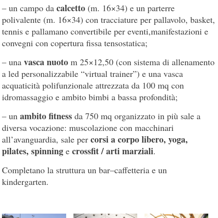
calcetto
– un campo da
(m. 16×34) e un parterre
polivalente (m. 16×34) con tracciature per pallavolo, basket,
tennis e pallamano convertibile per eventi,manifestazioni e
convegni con copertura fissa tensostatica;
vasca nuoto
– una
m 25×12,50 (con sistema di allenamento
a led personalizzabile “virtual trainer”) e una vasca
acquaticità polifunzionale attrezzata da 100 mq con
idromassaggio e ambito bimbi a bassa profondità;
ambito fitness
– un
da 750 mq organizzato in più sale a
diversa vocazione: muscolazione con macchinari
corsi a corpo libero, yoga,
all’avanguardia, sale per
pilates, spinning
crossfit / arti marziali
e
.
Completano la struttura un bar–caffetteria e un
kindergarten.