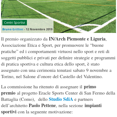
Centri Sportivi
Bruno Grillini
-
12 Novembre 2019
IN/Arch Piemonte e Liguria
Il premio organizzato da
,
Associazione Etica e Sport, per promuovere le “buone
pratiche” ed i comportamenti virtuosi nello sport e reti di
soggetti pubblici e privati per definire strategie e programmi
di pratica sportiva e cultura etica dello sport, è stato
assegnato con una cerimonia tenutasi sabato 9 novembre a
Torino, nel Salone d’onore del Castello del Valentino.
primo
La commissione ha ritenuto di assegnare il
premio
al progetto Eracle Sports Center di San Fermo della
Studio SdiA
Battaglia (Como), dello
e partners
Paolo Pettene
impianti
dell’architetto
, nella sezione
sportivi
con la seguente motivazione: