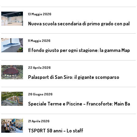
13 Maggio 2026
N
uova scuola secondaria di primo grado con palestra a Ozzano Emilia
11 Maggio 2026
I
l fondo giusto per ogni stagione: la gamma Mapecoat TNS Base Coat di Mapei
22 Aprile 2026
Palasport di San Siro: il gigante scomparso
26 Giugno 2026
S
peciale Terme e Piscine – Francoforte: Main Bad Bornheim
21 Aprile 2026
TSPORT 50 anni – Lo staff