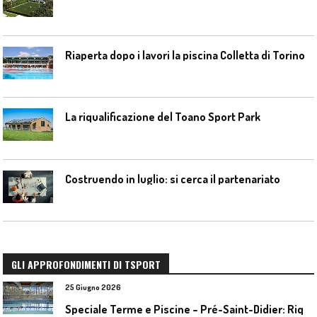
Riaperta dopo i lavori la piscina Colletta di Torino
La riqualificazione del Toano Sport Park
Costruendo in luglio: si cerca il partenariato
GLI APPROFONDIMENTI DI TSPORT
25 Giugno 2026
S
peciale Terme e Piscine – Pré-Saint-Didier: Riqualificazione della piscina coperta