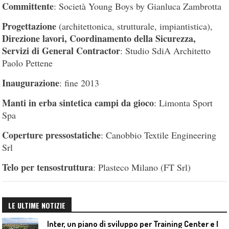
Committente
: Società Young Boys by Gianluca Zambrotta
Progettazione
(architettonica, strutturale, impiantistica),
Direzione lavori, Coordinamento della Sicurezza,
Servizi di General Contractor
: Studio SdiA Architetto
Paolo Pettene
Inaugurazione
: fine 2013
Manti in erba sintetica campi da gioco
: Limonta Sport
Spa
Coperture pressostatiche
: Canobbio Textile Engineering
Srl
Telo per tensostruttura
: Plasteco Milano (FT Srl)
LE ULTIME NOTIZIE
I
nter, un piano di sviluppo per Training Center e Interello