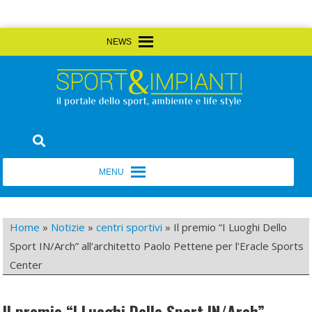
Skip
MENU
MENU
to
content
Sport&Impianti
notizie, prodotti, aziende dello sport facility
MENU
MENU
Home
»
Notizie
»
centri sportivi
»
Il premio “I Luoghi Dello
Sport IN/Arch” all’architetto Paolo Pettene per l’Eracle Sports
Center