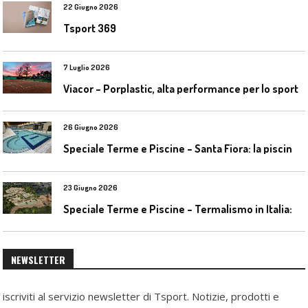
22 Giugno 2026
Tsport 369
7 Luglio 2026
Viacor – Porplastic, alta performance per lo sport
26 Giugno 2026
S
peciale Terme e Piscine – Santa Fiora: la piscina geotermica dell’Amiata
23 Giugno 2026
S
peciale Terme e Piscine – Termalismo in Italia: verso una nuova consapevolezza tra l’antico e il moderno
NEWSLETTER
iscriviti al servizio newsletter di Tsport. Notizie, prodotti e