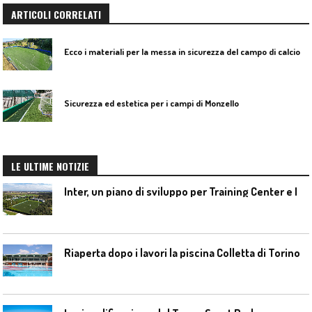
ARTICOLI CORRELATI
E
cco i materiali per la messa in sicurezza del campo di calcio ad Arso di Chiampo (Vicenza)
Sicurezza ed estetica per i campi di Monzello
LE ULTIME NOTIZIE
I
nter, un piano di sviluppo per Training Center e Interello
Riaperta dopo i lavori la piscina Colletta di Torino