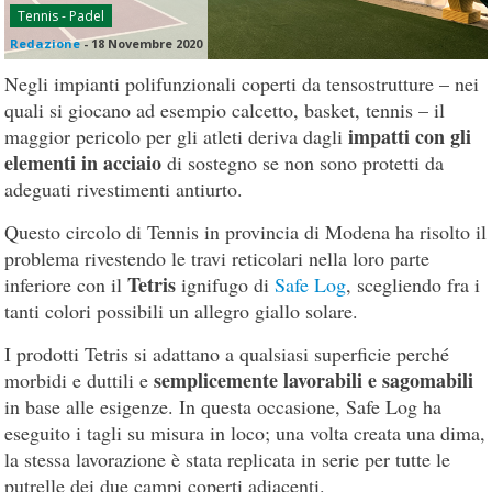
Tennis - Padel
Redazione
-
18 Novembre 2020
Negli impianti polifunzionali coperti da tensostrutture – nei
quali si giocano ad esempio calcetto, basket, tennis – il
impatti con gli
maggior pericolo per gli atleti deriva dagli
elementi in acciaio
di sostegno se non sono protetti da
adeguati rivestimenti antiurto.
Questo circolo di Tennis in provincia di Modena ha risolto il
problema rivestendo le travi reticolari nella loro parte
Tetris
inferiore con il
ignifugo di
Safe Log
, scegliendo fra i
tanti colori possibili un allegro giallo solare.
I prodotti Tetris si adattano a qualsiasi superficie perché
semplicemente lavorabili e sagomabili
morbidi e duttili e
in base alle esigenze. In questa occasione, Safe Log ha
eseguito i tagli su misura in loco; una volta creata una dima,
la stessa lavorazione è stata replicata in serie per tutte le
putrelle dei due campi coperti adiacenti.