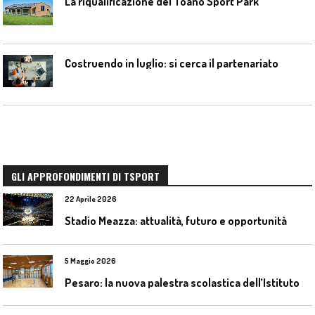
La riqualificazione del Toano Sport Park
Costruendo in luglio: si cerca il partenariato
GLI APPROFONDIMENTI DI TSPORT
22 Aprile 2026
Stadio Meazza: attualità, futuro e opportunità
5 Maggio 2026
P
esaro: la nuova palestra scolastica dell’Istituto Comprensivo Olivieri