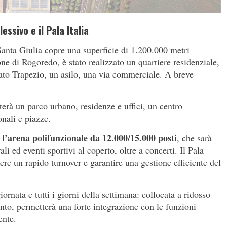
essivo e il Pala Italia
Santa Giulia copre una superficie di 1.200.000 metri
one di Rogoredo, è stato realizzato un quartiere residenziale,
zzato Trapezio, un asilo, una via commerciale. A breve
terà un parco urbano, residenze e uffici, un centro
nali e piazze.
l’arena polifunzionale da 12.000/15.000 posti
e
, che sarà
li ed eventi sportivi al coperto, oltre a concerti. Il Pala
tere un rapido turnover e garantire una gestione efficiente del
ornata e tutti i giorni della settimana: collocata a ridosso
ento, permetterà una forte integrazione con le funzioni
ente.