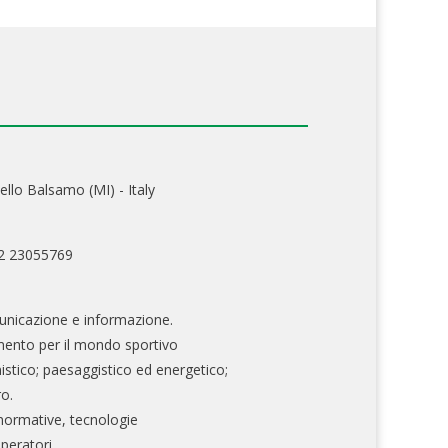
ello Balsamo (MI) - Italy
02 23055769
nicazione e informazione.
mento per il mondo sportivo
nistico; paesaggistico ed energetico;
ro.
normative, tecnologie
operatori.