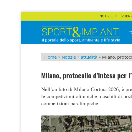
Skip
NOTIZIE
RUBRI
to
content
T
Sport&Impianti
notizie, prodotti, aziende dello sport facility
Home
»
Notizie
»
attualità
»
Milano, protoco
Milano, protocollo d’intesa per l
Nell’ambito di Milano Cortina 2026, è previ
le competizioni olimpiche maschili di hock
competizioni paralimpiche.