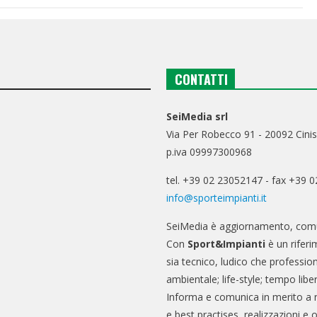
CONTATTI
SeiMedia srl
Via Per Robecco 91 - 20092 Cinis
p.iva 09997300968
tel. +39 02 23052147 - fax +39 
info@sporteimpianti.it
SeiMedia è aggiornamento, comu
Con
Sport&Impianti
è un riferi
sia tecnico, ludico che professio
ambientale; life-style; tempo libe
Informa e comunica in merito a 
e best practises, realizzazioni e 