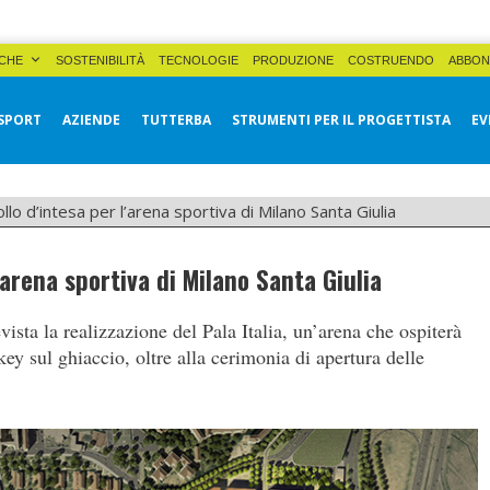
CHE
SOSTENIBILITÀ
TECNOLOGIE
PRODUZIONE
COSTRUENDO
ABBON
SPORT
AZIENDE
TUTTERBA
STRUMENTI PER IL PROGETTISTA
EV
llo d’intesa per l’arena sportiva di Milano Santa Giulia
’arena sportiva di Milano Santa Giulia
sta la realizzazione del Pala Italia, un’arena che ospiterà
ey sul ghiaccio, oltre alla cerimonia di apertura delle