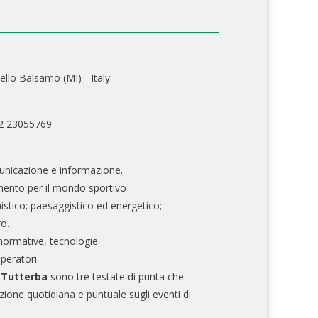
ello Balsamo (MI) - Italy
02 23055769
nicazione e informazione.
mento per il mondo sportivo
nistico; paesaggistico ed energetico;
ro.
normative, tecnologie
operatori.
e Tutterba
sono tre testate di punta che
zione quotidiana e puntuale sugli eventi di