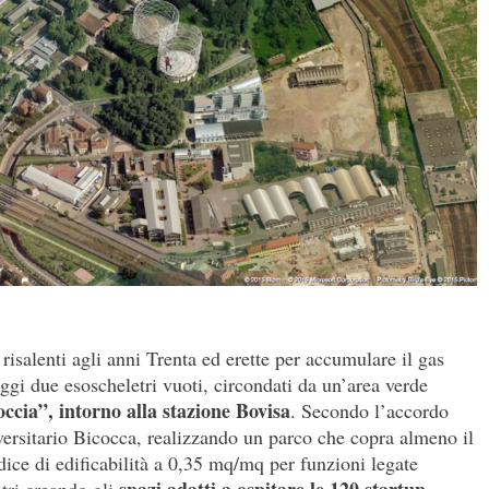
risalenti agli anni Trenta ed erette per accumulare il gas
oggi due esoscheletri vuoti, circondati da un’area verde
occia”, intorno alla stazione Bovisa
. Secondo l’accordo
versitario Bicocca, realizzando un parco che copra almeno il
dice di edificabilità a 0,35 mq/mq per funzioni legate
spazi adatti a ospitare le 120 startup
etri creando gli