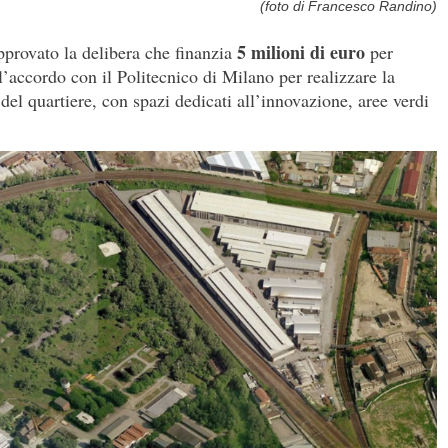
(foto di Francesco Randino)
5 milioni di euro
provato la delibera che finanzia
per
 l’accordo con il Politecnico di Milano per realizzare la
 del quartiere, con spazi dedicati all’innovazione, aree verdi