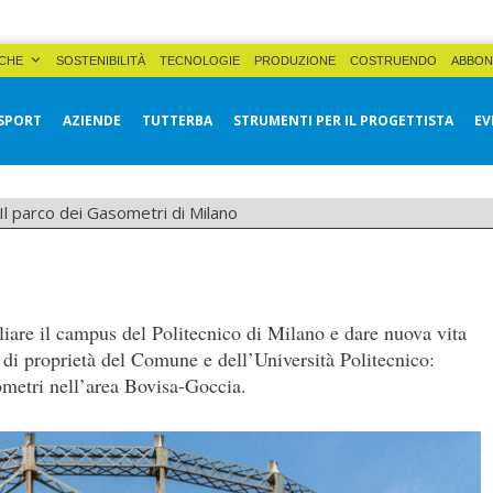
CHE
SOSTENIBILITÀ
TECNOLOGIE
PRODUZIONE
COSTRUENDO
ABBON
SPORT
AZIENDE
TUTTERBA
STRUMENTI PER IL PROGETTISTA
EV
Il parco dei Gasometri di Milano
iare il campus del Politecnico di Milano e dare nuova vita
e di proprietà del Comune e dell’Università Politecnico:
sometri nell’area Bovisa-Goccia.