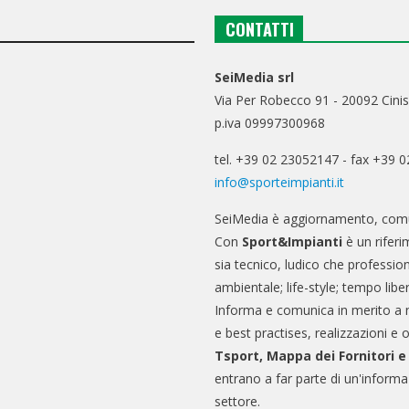
CONTATTI
SeiMedia srl
Via Per Robecco 91 - 20092 Cinis
p.iva 09997300968
tel. +39 02 23052147 - fax +39 
info@sporteimpianti.it
SeiMedia è aggiornamento, comu
Con
Sport&Impianti
è un riferi
sia tecnico, ludico che professio
ambientale; life-style; tempo libe
Informa e comunica in merito a 
e best practises, realizzazioni e 
Tsport, Mappa dei Fornitori 
entrano a far parte di un'informa
settore.