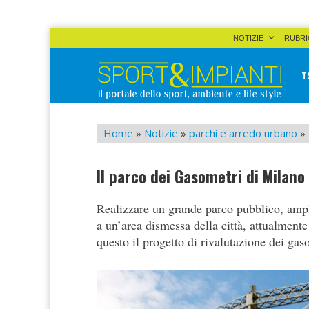
Skip
NOTIZIE
RUBRI
to
content
T
Sport&Impianti
notizie, prodotti, aziende dello sport facility
Home
»
Notizie
»
parchi e arredo urbano
»
Il parco dei Gasometri di Milano
Realizzare un grande parco pubblico, ampl
a un’area dismessa della città, attualment
questo il progetto di rivalutazione dei ga