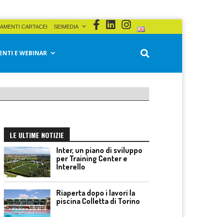
AMENTI CARTACEI
SEIMEDIA
ENTI E WEBINAR
LE ULTIME NOTIZIE
Inter, un piano di sviluppo
per Training Center e
Interello
Riaperta dopo i lavori la
piscina Colletta di Torino