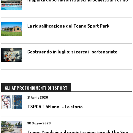
La riqualificazione del Toano Sport Park
Costruendo in luglio: si cerca il partenariato
GLI APPROFONDIMENTI DI TSPORT
21 Aprile 2026
TSPORT 50 anni – La storia
30 Giugno 2026
T
rame Condivise, il progetto vincitore di The Sport District per Codroipo