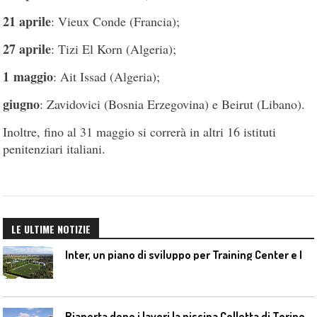
21 aprile
: Vieux Conde (Francia);
27 aprile
: Tizi El Korn (Algeria);
1 maggio
: Ait Issad (Algeria);
giugno
: Zavidovici (Bosnia Erzegovina) e Beirut (Libano).
Inoltre, fino al 31 maggio si correrà in altri 16 istituti
penitenziari italiani.
LE ULTIME NOTIZIE
I
nter, un piano di sviluppo per Training Center e Interello
Riaperta dopo i lavori la piscina Colletta di Torino