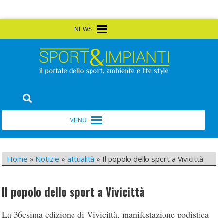
Skip
MENU
MENU
to
content
Sport&Impianti
notizie, prodotti, aziende dello sport facility
MENU
MENU
Home
»
Notizie
»
attualità
»
Il popolo dello sport a Vivicittà
Il popolo dello sport a Vivicittà
La 36esima edizione di Vivicittà, manifestazione podistica