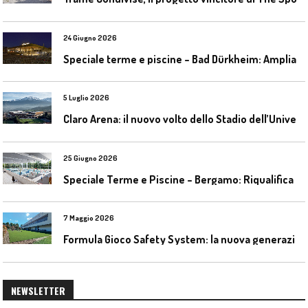
24 Giugno 2026
S
peciale terme e piscine – Bad Dürkheim: Ampliamento del parco acquatico Salinarium con un’area termale
5 Luglio 2026
C
laro Arena: il nuovo volto dello Stadio dell’Universidad Católica
25 Giugno 2026
S
peciale Terme e Piscine – Bergamo: Riqualificazione delle piscine Italcementi
7 Maggio 2026
F
ormula Gioco Safety System: la nuova generazione di pavimentazioni antitrauma
NEWSLETTER