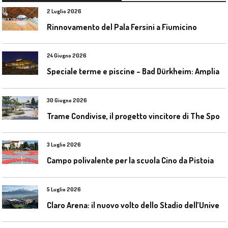
2 Luglio 2026
Rinnovamento del Pala Fersini a Fiumicino
24 Giugno 2026
S
peciale terme e piscine – Bad Dürkheim: Ampliamento del parco acquatico Salinarium con un’area termale
30 Giugno 2026
T
rame Condivise, il progetto vincitore di The Sport District per Codroipo
3 Luglio 2026
Campo polivalente per la scuola Cino da Pistoia
5 Luglio 2026
C
laro Arena: il nuovo volto dello Stadio dell’Universidad Católica