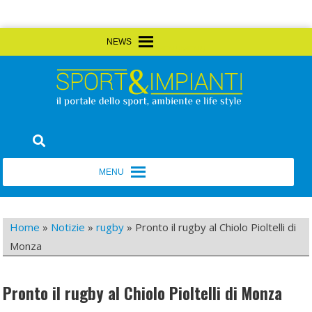
Skip
MENU
MENU
to
content
Sport&Impianti
notizie, prodotti, aziende dello sport facility
MENU
MENU
Home
»
Notizie
»
rugby
»
Pronto il rugby al Chiolo Pioltelli di
Monza
Pronto il rugby al Chiolo Pioltelli di Monza