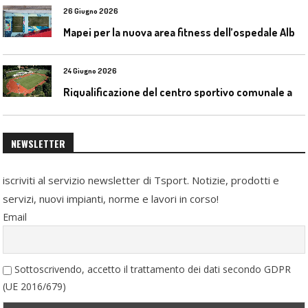
26 Giugno 2026
M
apei per la nuova area fitness dell’ospedale Alba-Bra
24 Giugno 2026
R
iqualificazione del centro sportivo comunale a Bresso (Mi)
NEWSLETTER
iscriviti al servizio newsletter di Tsport. Notizie, prodotti e
servizi, nuovi impianti, norme e lavori in corso!
Email
Sottoscrivendo, accetto il trattamento dei dati secondo GDPR
(UE 2016/679)