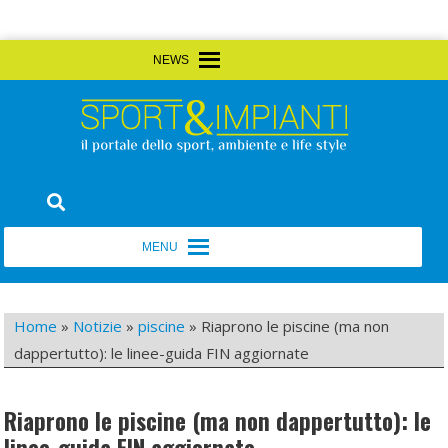
Skip
MENU
MENU
to
content
Sport&Impianti
notizie, prodotti, aziende dello sport facility
MENU
MENU
Home
»
Notizie
»
piscine
»
Riaprono le piscine (ma non
dappertutto): le linee-guida FIN aggiornate
Riaprono le piscine (ma non dappertutto): le