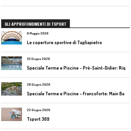
GLI APPROFONDIMENTI DI TSPORT
6 Maggio 2026
Le coperture sportive di Tagliapietra
25 Giugno 2026
S
peciale Terme e Piscine – Pré-Saint-Didier: Riqualificazione della piscina coperta
26 Giugno 2026
S
peciale Terme e Piscine – Francoforte: Main Bad Bornheim
22 Giugno 2026
Tsport 369