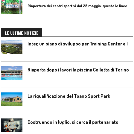
R
iapertura dei centri sportivi dal 25 maggio: queste le linee da seguire
LE ULTIME NOTIZIE
I
nter, un piano di sviluppo per Training Center e Interello
Riaperta dopo i lavori la piscina Colletta di Torino
La riqualificazione del Toano Sport Park
Costruendo in luglio: si cerca il partenariato