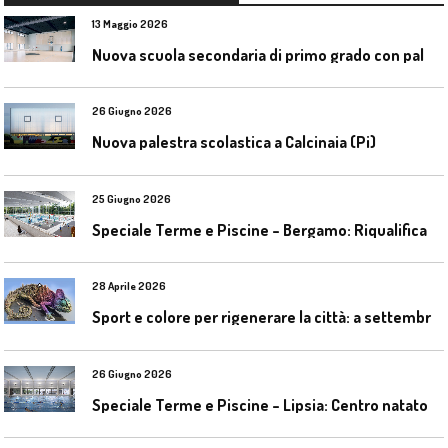
13 Maggio 2026
N
uova scuola secondaria di primo grado con palestra a Ozzano Emilia
26 Giugno 2026
Nuova palestra scolastica a Calcinaia (Pi)
25 Giugno 2026
S
peciale Terme e Piscine – Bergamo: Riqualificazione delle piscine Italcementi
28 Aprile 2026
S
port e colore per rigenerare la città: a settembre il convegno COLORI URBANI al Mapei Stadium
26 Giugno 2026
S
peciale Terme e Piscine – Lipsia: Centro natatorio Sportbad am Rabet