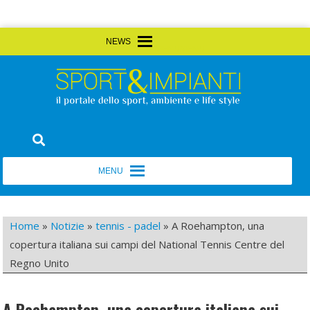
Skip
MENU
MENU
to
content
Sport&Impianti
notizie, prodotti, aziende dello sport facility
MENU
MENU
Home
»
Notizie
»
tennis - padel
»
A Roehampton, una
copertura italiana sui campi del National Tennis Centre del
Regno Unito