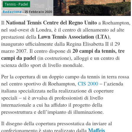
Tennis - Padel
Redazione
-
25 Febbraio 2020
National Tennis Centre del Regno Unito
Il
a Roehampton,
nel sud-ovest di Londra, è il centro di allenamento ad alte
Lawn Tennis Association (LTA)
prestazioni della
,
inaugurato ufficialmente dalla Regina Elisabetta II il 29
20 campi da tennis, tre
marzo 2007. Il centro dispone di
campi da padel
(in costruzione), alloggi e un centro di
scienza dello sport di livello mondiale.
Per la copertura di un doppio campo da tennis in terra rossa
nel centro sportivo di Roehampton,
CIS 2000
– l’azienda
italiana specializzata nella realizzazione di coperture
speciali – si è avvalsa di professionisti di livello
internazionale a cui ha affidato il progetto della
pressostruttura e dell’impianto di illuminazione.
Il disegno della copertura pressostatica da inviare al
Maffeis
confezionamento è stato realizzato dalla