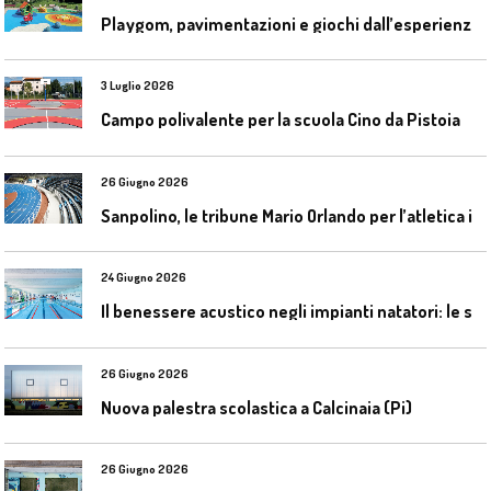
P
laygom, pavimentazioni e giochi dall’esperienza di Gatim nel reimpiego della gomma usata
3 Luglio 2026
Campo polivalente per la scuola Cino da Pistoia
26 Giugno 2026
S
anpolino, le tribune Mario Orlando per l’atletica indoor
24 Giugno 2026
I
l benessere acustico negli impianti natatori: le soluzioni Celenit
26 Giugno 2026
Nuova palestra scolastica a Calcinaia (Pi)
26 Giugno 2026