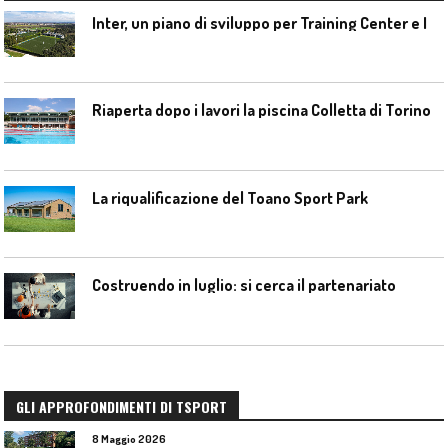
I
nter, un piano di sviluppo per Training Center e Interello
Riaperta dopo i lavori la piscina Colletta di Torino
La riqualificazione del Toano Sport Park
Costruendo in luglio: si cerca il partenariato
GLI APPROFONDIMENTI DI TSPORT
8 Maggio 2026