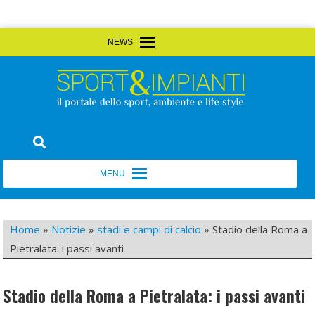
Skip
MENU
MENU
to
content
Sport&Impianti
notizie, prodotti, aziende dello sport facility
MENU
MENU
Home
»
Notizie
»
stadi e campi di calcio
»
Stadio della Roma a
Pietralata: i passi avanti
Stadio della Roma a Pietralata: i passi avanti