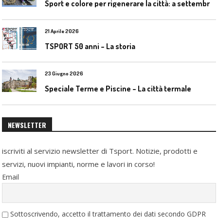
S
port e colore per rigenerare la città: a settembre il convegno COLORI URBANI al Mapei Stadium
21 Aprile 2026
TSPORT 50 anni – La storia
23 Giugno 2026
Speciale Terme e Piscine – La città termale
NEWSLETTER
iscriviti al servizio newsletter di Tsport. Notizie, prodotti e
servizi, nuovi impianti, norme e lavori in corso!
Email
Sottoscrivendo, accetto il trattamento dei dati secondo GDPR