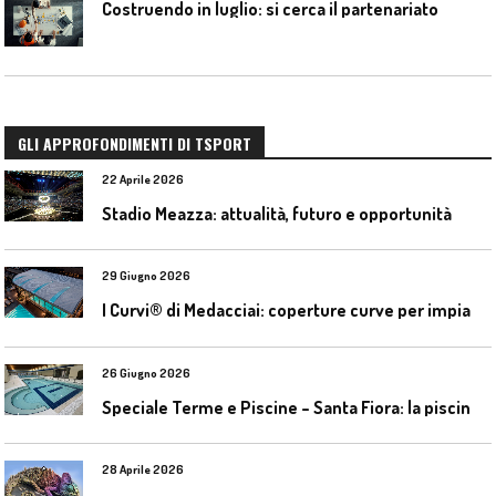
Costruendo in luglio: si cerca il partenariato
GLI APPROFONDIMENTI DI TSPORT
22 Aprile 2026
Stadio Meazza: attualità, futuro e opportunità
29 Giugno 2026
I
Curvi® di Medacciai: coperture curve per impianti acquatici
26 Giugno 2026
S
peciale Terme e Piscine – Santa Fiora: la piscina geotermica dell’Amiata
28 Aprile 2026