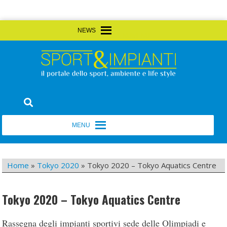
Skip
MENU
MENU
to
content
Sport&Impianti
notizie, prodotti, aziende dello sport facility
MENU
MENU
Home
»
Tokyo 2020
»
Tokyo 2020 – Tokyo Aquatics Centre
Tokyo 2020 – Tokyo Aquatics Centre
Rassegna degli impianti sportivi sede delle Olimpiadi e