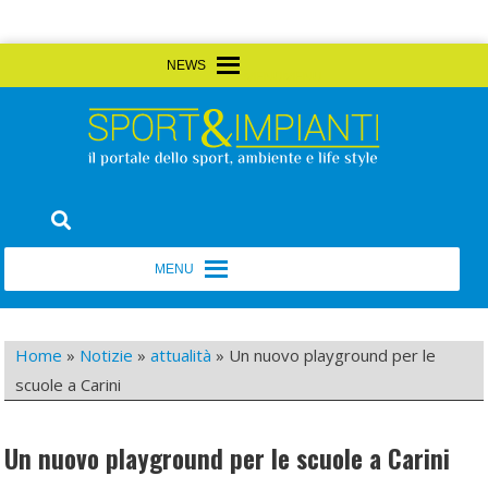
Skip
MENU
MENU
to
content
Sport&Impianti
notizie, prodotti, aziende dello sport facility
MENU
MENU
Home
»
Notizie
»
attualità
»
Un nuovo playground per le
scuole a Carini
Un nuovo playground per le scuole a Carini