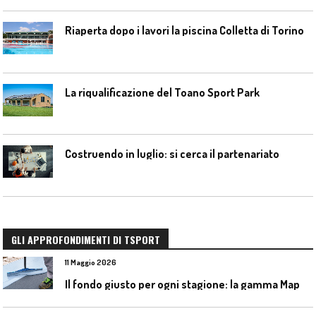
Riaperta dopo i lavori la piscina Colletta di Torino
La riqualificazione del Toano Sport Park
Costruendo in luglio: si cerca il partenariato
GLI APPROFONDIMENTI DI TSPORT
11 Maggio 2026
I
l fondo giusto per ogni stagione: la gamma Mapecoat TNS Base Coat di Mapei