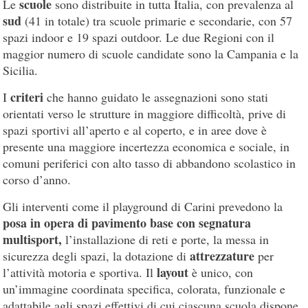
scuole
Le
sono distribuite in tutta Italia, con prevalenza al
sud
(41 in totale) tra scuole primarie e secondarie, con 57
spazi indoor e 19 spazi outdoor. Le due Regioni con il
maggior numero di scuole candidate sono la Campania e la
Sicilia.
criteri
I
che hanno guidato le assegnazioni sono stati
orientati verso le strutture in maggiore difficoltà, prive di
spazi sportivi all’aperto e al coperto, e in aree dove è
presente una maggiore incertezza economica e sociale, in
comuni periferici con alto tasso di abbandono scolastico in
corso d’anno.
Gli interventi come il playground di Carini prevedono la
posa in opera di pavimento base con segnatura
multisport,
l’installazione di reti e porte, la messa in
attrezzature
sicurezza degli spazi, la dotazione di
per
layout
l’attività motoria e sportiva. Il
è unico, con
un’immagine coordinata specifica, colorata, funzionale e
adattabile agli spazi effettivi di cui ciascuna scuola dispone.