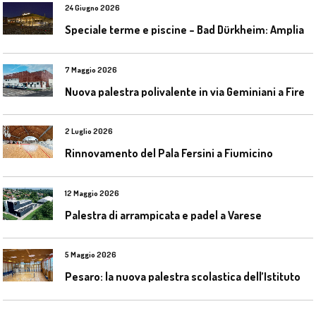
24 Giugno 2026
S
peciale terme e piscine – Bad Dürkheim: Ampliamento del parco acquatico Salinarium con un’area termale
7 Maggio 2026
N
uova palestra polivalente in via Geminiani a Firenze
2 Luglio 2026
Rinnovamento del Pala Fersini a Fiumicino
12 Maggio 2026
Palestra di arrampicata e padel a Varese
5 Maggio 2026
P
esaro: la nuova palestra scolastica dell’Istituto Comprensivo Olivieri