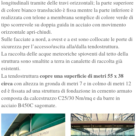
longitudinali tramite delle travi orizzontali; la parte superiore
di colore bianco translucido è fissa mentre la parte inferiore è
realizzata con telone a membrana semplice di colore verde di
tipo scorrevole su doppia guida in acciaio con movimento
orizzontale apri-chiudi.
Sulle facciate a nord, a ovest e a est sono collocate le porte di
sicurezza per l’accesso/uscita alla/dalla tendostruttura.
La raccolta delle acque meteoriche spioventi dal tetto della
struttura sono smaltite a terra in canalette di raccolta già
esistenti.
copre una superficie di metri 55 x 38
La tendostruttura
circa
con altezza in gronda di metri 7 e in colmo di metri 12
ed è fissata ad una struttura di fondazione in cemento armato
composta da calcestruzzo C25/30 Nm/mq e da barre in
acciaio B450C sagomate.