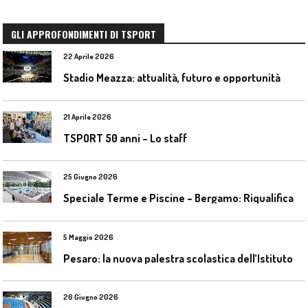
GLI APPROFONDIMENTI DI TSPORT
22 Aprile 2026
Stadio Meazza: attualità, futuro e opportunità
21 Aprile 2026
TSPORT 50 anni – Lo staff
25 Giugno 2026
S
peciale Terme e Piscine – Bergamo: Riqualificazione delle piscine Italcementi
5 Maggio 2026
P
esaro: la nuova palestra scolastica dell’Istituto Comprensivo Olivieri
26 Giugno 2026