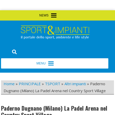
Skip
MENU
MENU
to
content
Sport&Impianti
notizie, prodotti, aziende dello sport facility
MENU
MENU
Home
»
PRINCIPALE
»
TSPORT
»
Altri impianti
»
Paderno
Dugnano (Milano) La Padel Arena nel Country Sport Village
Paderno Dugnano (Milano) La Padel Arena nel
Country Sport Village