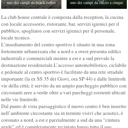
uno dei campi da beach volley
uno dei campi da calcio a cinque
La club house centrale è composta dalla reception, la cucina
con locale accessorio, ristorante, bar, servizi igienici per il
pubblico, spogliatoi con servizi igienici per il personale,
locale tecnico.
L’insediamento del centro sportivo è situato in una zona
fortemente urbanizzata che a nord e a ovest presenta edifici
industriali e commerciali mentre a est e a sud prevale la
destinazione residenziale.L’accesso automobilistico, ciclabile
e pedonale al centro sportivo è facilitato da una rete stradale
importante (la ex SS 35 dei Giovi, ora SP 44) e dalle limitrofe
vie della città; è servito da un ampio parcheggio pubblico con
circostanti aree a verde oltre a vari parcheggi esistenti ubicati
nelle vie limitrofe.
Dal punto di vista paesaggistico il nuovo centro è ben inserito
nell’ambiente circostante sia in termini visivi che acustici, è
coronato a nord, a est e parzialmente a sud da una “cintura
verde” ed è completamente recintato lungo tutto il suo