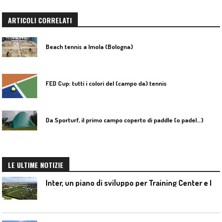
ARTICOLI CORRELATI
Beach tennis a Imola (Bologna)
FED Cup: tutti i colori del (campo da) tennis
Da Sporturf, il primo campo coperto di paddle (o padel…)
LE ULTIME NOTIZIE
I
nter, un piano di sviluppo per Training Center e Interello