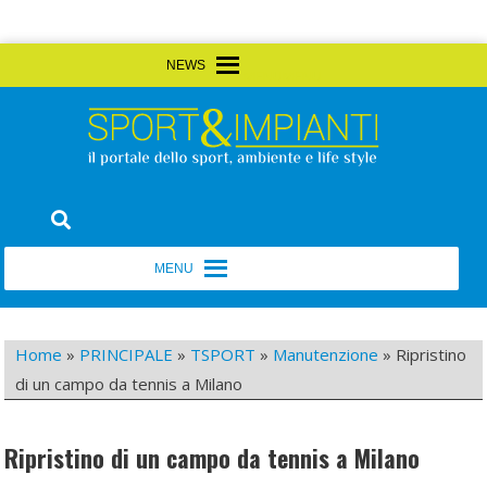
Skip
MENU
MENU
to
content
Sport&Impianti
notizie, prodotti, aziende dello sport facility
MENU
MENU
Home
»
PRINCIPALE
»
TSPORT
»
Manutenzione
»
Ripristino
di un campo da tennis a Milano
Ripristino di un campo da tennis a Milano