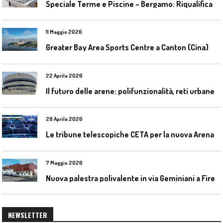
S
peciale Terme e Piscine – Bergamo: Riqualificazione delle piscine Italcementi
11 Maggio 2026
Greater Bay Area Sports Centre a Canton (Cina)
22 Aprile 2026
I
l futuro delle arene: polifunzionalità, reti urbane e competizione globale
28 Aprile 2026
L
e tribune telescopiche CETA per la nuova Arena Santa Giulia di Milano
7 Maggio 2026
N
uova palestra polivalente in via Geminiani a Firenze
NEWSLETTER