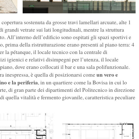
copertura sostenuta da grosse travi lamellari arcuate, alte 1
 grandi vetrate sui lati longitudinali, mentre la struttura
to. All’interno dell’edificio sono ospitati gli spazi sportivi e
co, prima della ristrutturazione erano presenti al piano terra: 4
r la pétanque, il locale tecnico con la centrale di
izi igienici e relativi disimpegni per l’utenza, il locale
iano, dove erano collocati il bar e una sala polifunzionale.
un vero e
ra inespressa, è quella di posizionarsi come
no e la periferia
, in un quartiere come la Bovisa in cui lo
te, di gran parte dei dipartimenti del Politecnico in direzione
di quella vitalità e fermento giovanile, caratteristica peculiare