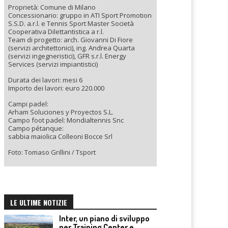
Proprietà: Comune di Milano
Concessionario: gruppo in ATI Sport Promotion
S.S.D. a.r.l. e Tennis Sport Master Società
Cooperativa Dilettantistica a r.l.
Team di progetto: arch. Giovanni Di Fiore
(servizi architettonici), ing. Andrea Quarta
(servizi ingegneristici), GFR s.r.l. Energy
Services (servizi impiantistici)
Durata dei lavori: mesi 6
Importo dei lavori: euro 220.000
Campi padel:
Arham Soluciones y Proyectos S.L.
Campo foot padel: Mondialtennis Snc
Campo pétanque:
sabbia maiolica Colleoni Bocce Srl
Foto: Tomaso Grillini / Tsport
LE ULTIME NOTIZIE
Inter, un piano di sviluppo
per Training Center e