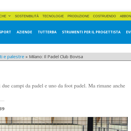
CHE
SOSTENIBILITÀ
TECNOLOGIE
PRODUZIONE
COSTRUENDO
ABBON
SPORT
AZIENDE
TUTTERBA
STRUMENTI PER IL PROGETTISTA
EV
ti e palestre
»
Milano: Il Padel Club Bovisa
i due campi da padel e uno da foot padel. Ma rimane anche
39