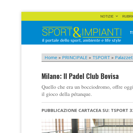
Skip
NOTIZIE
RUBRI
to
content
T
Sport&Impianti
notizie, prodotti, aziende dello sport facility
Home
»
PRINCIPALE
»
TSPORT
»
Palazzet
Milano: Il Padel Club Bovisa
Quello che era un bocciodromo, offre ogg
il gioco della pétanque.
PUBBLICAZIONE CARTACEA SU: TSPORT 3