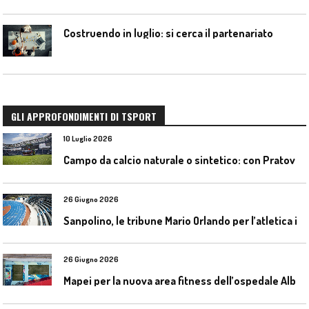
Costruendo in luglio: si cerca il partenariato
GLI APPROFONDIMENTI DI TSPORT
10 Luglio 2026
C
ampo da calcio naturale o sintetico: con Pratoverde la manutenzione fa la differenza
26 Giugno 2026
S
anpolino, le tribune Mario Orlando per l’atletica indoor
26 Giugno 2026
M
apei per la nuova area fitness dell’ospedale Alba-Bra