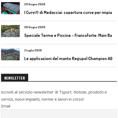
29 Giugno 2026
I
Curvi® di Medacciai: coperture curve per impianti acquatici
26 Giugno 2026
S
peciale Terme e Piscine – Francoforte: Main Bad Bornheim
3 Luglio 2026
L
e applicazioni del manto Regupol Champion AG 4.0 negli impianti di atletica leggera
NEWSLETTER
iscriviti al servizio newsletter di Tsport. Notizie, prodotti e
servizi, nuovi impianti, norme e lavori in corso!
Email