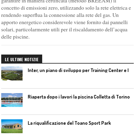
garantire in maniera certificata (metodo BREEAM) il
concetto di emissioni zero, utilizzando solo la rete elettrica e
rendendo superflua la connessione alla rete del gas. Un
apporto energetico considerevole viene fornito dai pannelli
solari, particolarmente utili per il riscaldamento dell’acqua
delle piscine.
LE ULTIME NOTIZIE
I
nter, un piano di sviluppo per Training Center e Interello
Riaperta dopo i lavori la piscina Colletta di Torino
La riqualificazione del Toano Sport Park