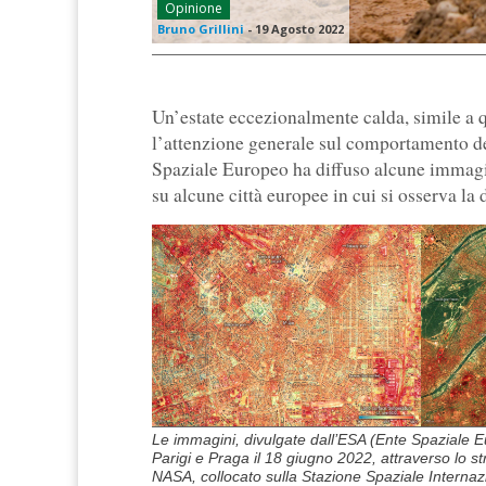
Opinione
Bruno Grillini
-
19 Agosto 2022
Un’estate eccezionalmente calda, simile a qu
l’attenzione generale sul comportamento de
Spaziale Europeo ha diffuso alcune immagin
su alcune città europee in cui si osserva la d
Le immagini, divulgate dall’ESA (Ente Spaziale E
Parigi e Praga il 18 giugno 2022, attraverso lo s
NASA, collocato sulla Stazione Spaziale Internaz