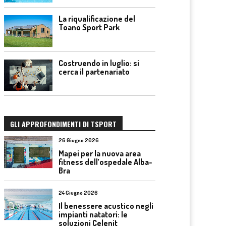
La riqualificazione del
Toano Sport Park
Costruendo in luglio: si
cerca il partenariato
GLI APPROFONDIMENTI DI TSPORT
26 Giugno 2026
Mapei per la nuova area
fitness dell’ospedale Alba-
Bra
24 Giugno 2026
Il benessere acustico negli
impianti natatori: le
soluzioni Celenit