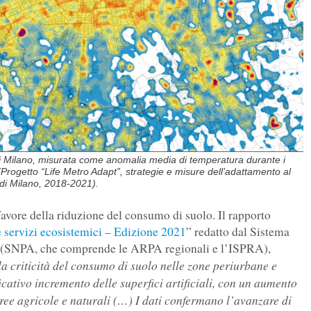
 di Milano, misurata come anomalia media di temperatura durante i
 (Progetto “Life Metro Adapt”, strategie e misure dell’adattamento al
 di Milano, 2018-2021).
avore della riduzione del consumo di suolo. Il rapporto
e servizi ecosistemici – Edizione 2021
” redatto dal Sistema
e (SNPA, che comprende le ARPA regionali e l’ISPRA),
la criticità del consumo di suolo nelle zone periurbane e
ficativo incremento delle superfici artificiali, con un aumento
aree agricole e naturali (…) I dati confermano l’avanzare di