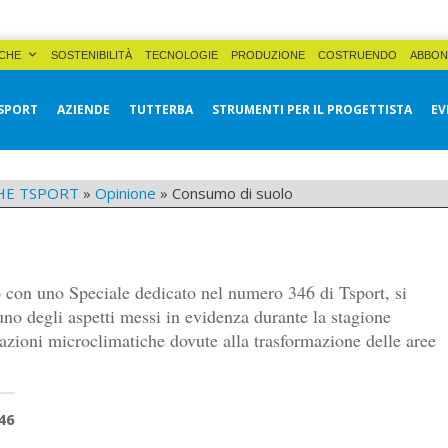
CHE
SOSTENIBILITÀ
TECNOLOGIE
PRODUZIONE
COSTRUENDO
ABBON
SPORT
AZIENDE
TUTTERBA
STRUMENTI PER IL PROGETTISTA
EV
HE TSPORT
»
Opinione
»
Consumo di suolo
to con uno Speciale dedicato nel numero 346 di Tsport, si
no degli aspetti messi in evidenza durante la stagione
razioni microclimatiche dovute alla trasformazione delle aree
46