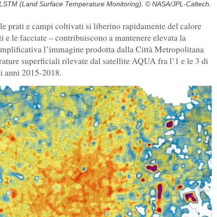
one LSTM (Land Surface Temperature Monitoring). © NASA/JPL-Caltech.
e prati e campi coltivati si liberino rapidamente del calore
tti e le facciate – contribuiscono a mantenere elevata la
semplificativa l’immagine prodotta dalla Città Metropolitana
ture superficiali rilevate dal satellite AQUA fra l’1 e le 3 di
gli anni 2015-2018.