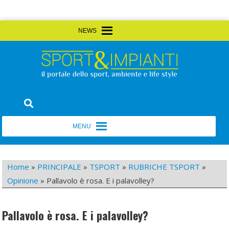
Skip
MENU
MENU
to
content
Sport&Impianti
notizie, prodotti, aziende dello sport facility
MENU
MENU
Home
»
PRINCIPALE
»
TSPORT
»
RUBRICHE TSPORT
»
Opinione
»
Pallavolo è rosa. E i palavolley?
Pallavolo è rosa. E i palavolley?