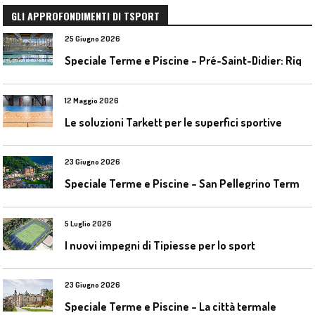
GLI APPROFONDIMENTI DI TSPORT
25 Giugno 2026
S
peciale Terme e Piscine – Pré-Saint-Didier: Riqualificazione della piscina coperta
12 Maggio 2026
Le soluzioni Tarkett per le superfici sportive
23 Giugno 2026
S
peciale Terme e Piscine – San Pellegrino Terme da ieri a domani
5 Luglio 2026
I nuovi impegni di Tipiesse per lo sport
23 Giugno 2026
Speciale Terme e Piscine – La città termale