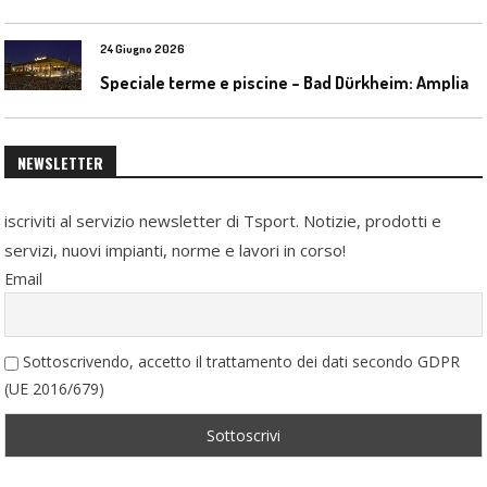
24 Giugno 2026
S
peciale terme e piscine – Bad Dürkheim: Ampliamento del parco acquatico Salinarium con un’area termale
NEWSLETTER
iscriviti al servizio newsletter di Tsport. Notizie, prodotti e
servizi, nuovi impianti, norme e lavori in corso!
Email
Sottoscrivendo, accetto il trattamento dei dati secondo GDPR
(UE 2016/679)