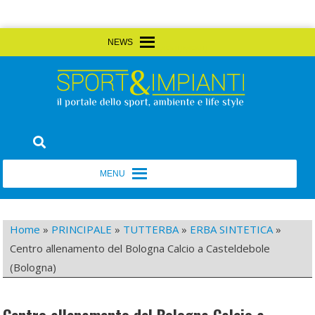
Skip
MENU
MENU
to
content
Sport&Impianti
notizie, prodotti, aziende dello sport facility
MENU
MENU
Home
»
PRINCIPALE
»
TUTTERBA
»
ERBA SINTETICA
»
Centro allenamento del Bologna Calcio a Casteldebole
(Bologna)