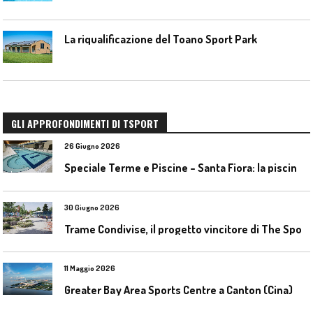
La riqualificazione del Toano Sport Park
GLI APPROFONDIMENTI DI TSPORT
26 Giugno 2026
S
peciale Terme e Piscine – Santa Fiora: la piscina geotermica dell’Amiata
30 Giugno 2026
T
rame Condivise, il progetto vincitore di The Sport District per Codroipo
11 Maggio 2026
Greater Bay Area Sports Centre a Canton (Cina)