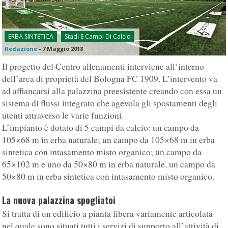
ERBA SINTETICA
Stadi E Campi Di Calcio
Redazione
-
7 Maggio 2018
Il progetto del Centro allenamenti interviene all’interno
dell’area di proprietà del Bologna FC 1909. L’intervento va
ad affiancarsi alla palazzina preesistente creando con essa un
sistema di flussi integrato che agevola gli spostamenti degli
utenti attraverso le varie funzioni.
L’impianto è dotato di 5 campi da calcio: un campo da
105×68 m in erba naturale; un campo da 105×68 m in erba
sintetica con intasamento misto organico; un campo da
65×102 m e uno da 50×80 m in erba naturale, un campo da
50×80 m in erba sintetica con intasamento misto organico.
La nuova palazzina spogliatoi
Si tratta di un edificio a pianta libera variamente articolata
nel quale sono situati tutti i servizi di supporto all’attività di