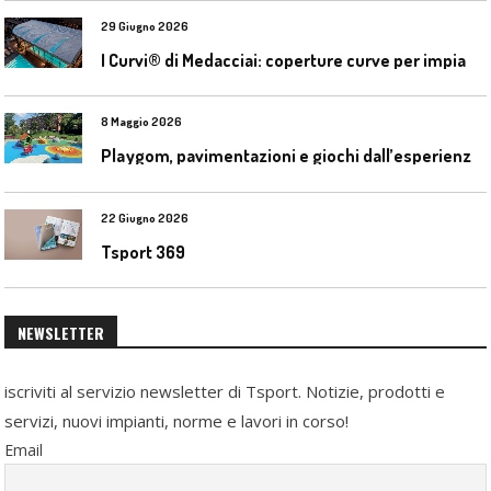
29 Giugno 2026
I
Curvi® di Medacciai: coperture curve per impianti acquatici
8 Maggio 2026
P
laygom, pavimentazioni e giochi dall’esperienza di Gatim nel reimpiego della gomma usata
22 Giugno 2026
Tsport 369
NEWSLETTER
iscriviti al servizio newsletter di Tsport. Notizie, prodotti e
servizi, nuovi impianti, norme e lavori in corso!
Email