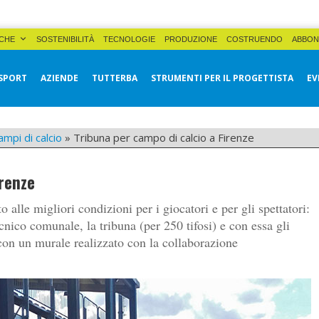
CHE
SOSTENIBILITÀ
TECNOLOGIE
PRODUZIONE
COSTRUENDO
ABBON
SPORT
AZIENDE
TUTTERBA
STRUMENTI PER IL PROGETTISTA
EV
ampi di calcio
»
Tribuna per campo di calcio a Firenze
irenze
 alle migliori condizioni per i giocatori e per gli spettatori:
ecnico comunale, la tribuna (per 250 tifosi) e con essa gli
a con un murale realizzato con la collaborazione