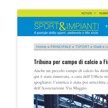
Skip
NOTIZIE
RUBRI
to
content
T
Sport&Impianti
notizie, prodotti, aziende dello sport facility
Home
»
PRINCIPALE
»
TSPORT
»
Stadi e c
Tribuna per campo di calcio a F
Anche un piccolo campo di calcio ha diritto
qui è stata rinnovata, a cura dell’Ufficio t
spogliatoi; l’estetica è stata poi arricchit
dell’Associazione Via Maggio.