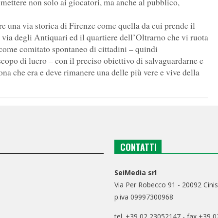
smettere non solo ai giocatori, ma anche al pubblico,
e una via storica di Firenze come quella da cui prende il
via degli Antiquari ed il quartiere dell’Oltrarno che vi ruota
come comitato spontaneo di cittadini – quindi
copo di lucro – con il preciso obiettivo di salvaguardarne e
zona che era e deve rimanere una delle più vere e vive della
CONTATTI
SeiMedia srl
Via Per Robecco 91 - 20092 Cinis
p.iva 09997300968
tel. +39 02 23052147 - fax +39 