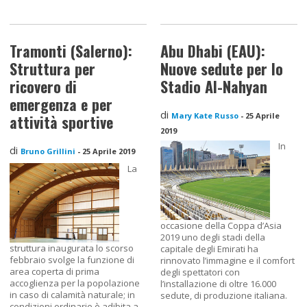
Tramonti (Salerno):
Abu Dhabi (EAU):
Struttura per
Nuove sedute per lo
ricovero di
Stadio Al-Nahyan
emergenza e per
di
Mary Kate Russo
-
25 Aprile
attività sportive
2019
In
di
Bruno Grillini
-
25 Aprile 2019
La
occasione della Coppa d’Asia
2019 uno degli stadi della
struttura inaugurata lo scorso
capitale degli Emirati ha
febbraio svolge la funzione di
rinnovato l’immagine e il comfort
area coperta di prima
degli spettatori con
accoglienza per la popolazione
l’installazione di oltre 16.000
in caso di calamità naturale; in
sedute, di produzione italiana.
condizioni ordinarie è adibita a