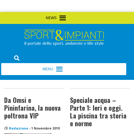
Skip
MENU
MENU
to
content
Sport&Impianti
notizie, prodotti, aziende dello sport facility
MENU
MENU
Da Omsi e
Speciale acqua –
Pininfarina, la nuova
Parte 1: Ieri e oggi.
poltrona VIP
La piscina tra storia
e norme
di
Redazione
-
1 Novembre 2019