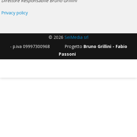
Direttore Responsabile Bruno Grillini
Privacy policy
© 2026
SeiMedia srl
- p.iva 09997300968 Progetto
Bruno Grillini - Fabio
Passoni