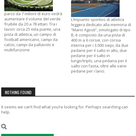
parco da 7 milioni di euro vedrà
aumentare il volume del verde
L’Impianto sportivo di atletica
fruibile da 20 a 78 ettari. Tra i
leggera dedicato alla memoria di
lavori: circa 25 mila piante, una
“Mario Agosti”, omologato di tipo
pista di atletica, un campo di
B, è composto da una pista di
football americano, campi da
400 m a 6 corsie, con corsia
calcio, campi da pallavolo e
interna per i 3.000 siepi, da due
multifunzione
pedane per il salto in alto, due
pedane per il salto in
lungo/triplo, una pedana per il
salto con l’asta, oltre alle varie
pedane per i lanci.
NOTHING FOUND
It seems we can’t find what you’re looking for. Perhaps searching can
help.