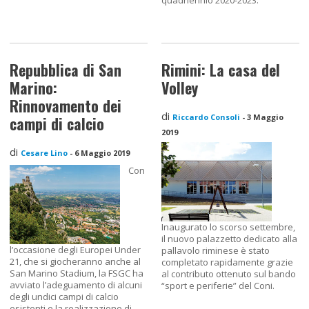
quadriennio 2020-2023.
Repubblica di San
Rimini: La casa del
Marino:
Volley
Rinnovamento dei
di
Riccardo Consoli
-
3 Maggio
campi di calcio
2019
di
Cesare Lino
-
6 Maggio 2019
Con
Inaugurato lo scorso settembre,
il nuovo palazzetto dedicato alla
l’occasione degli Europei Under
pallavolo riminese è stato
21, che si giocheranno anche al
completato rapidamente grazie
San Marino Stadium, la FSGC ha
al contributo ottenuto sul bando
avviato l’adeguamento di alcuni
“sport e periferie” del Coni.
degli undici campi di calcio
esistenti e la realizzazione di