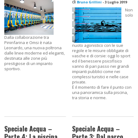
di
Bruno Grillini
-
3 Luglio 2019
Non
solo
Dalla collaborazione tra
Pininfarina e Omsi è nata
nuoto agonistico con le sue
Leonardo, una nuova poltrona
regole e le misure obbligate di
dalle linee moderne ed eleganti,
vasche e di corsie: oggi lo sport
destinata alle zone più
ed il benessere psicofisico
prestigiose di un impianto
vanno di pari passo nei grandi
sportivo.
impianti pubblici come nei
complessi turistici e nelle case
private.
È il momento di fare il punto con
una panoramica sulla piscina,
tra storia e norme.
Speciale Acqua –
Speciale Acqua –
Parte 4: La piscina
Parte 3: Dal parco