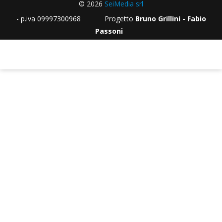
© 2026
SeiMedia srl
- p.iva 09997300968 Progetto
Bruno Grillini - Fabio
Passoni