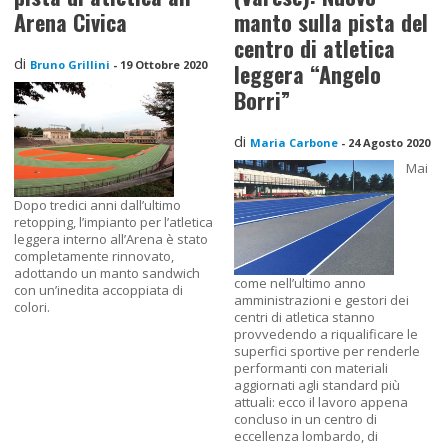
Arena Civica
manto sulla pista del
centro di atletica
di
Bruno Grillini
-
19 Ottobre 2020
leggera “Angelo
Borri”
di
Maria Carbone
-
24 Agosto 2020
Mai
Dopo tredici anni dall’ultimo
retopping, l’impianto per l’atletica
leggera interno all’Arena è stato
completamente rinnovato,
adottando un manto sandwich
come nell’ultimo anno
con un’inedita accoppiata di
amministrazioni e gestori dei
colori.
centri di atletica stanno
provvedendo a riqualificare le
superfici sportive per renderle
performanti con materiali
aggiornati agli standard più
attuali: ecco il lavoro appena
concluso in un centro di
eccellenza lombardo, di