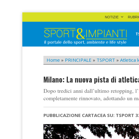
Skip
NOTIZIE
RUBRI
to
content
T
Sport&Impianti
notizie, prodotti, aziende dello sport facility
Home
»
PRINCIPALE
»
TSPORT
»
Atletica 
Milano: La nuova pista di atletic
Dopo tredici anni dall’ultimo retopping, l’
completamente rinnovato, adottando un ma
PUBBLICAZIONE CARTACEA SU: TSPORT 3