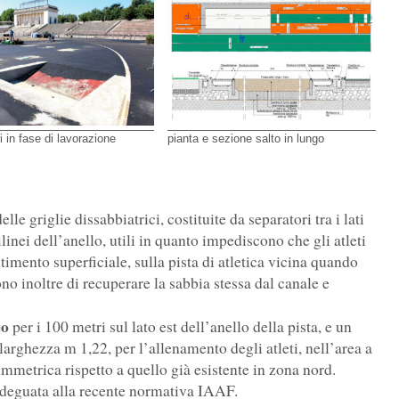
i in fase di lavorazione
pianta e sezione salto in lungo
le griglie dissabbiatrici, costituite da separatori tra i lati
tilinei dell’anello, utili in quanto impediscono che gli atleti
timento superficiale, sulla pista di atletica vicina quando
ono inoltre di recuperare la sabbia stessa dal canale e
eo
per i 100 metri sul lato est dell’anello della pista, e un
arghezza m 1,22, per l’allenamento degli atleti, nell’area a
simmetrica rispetto a quello già esistente in zona nord.
a adeguata alla recente normativa IAAF.