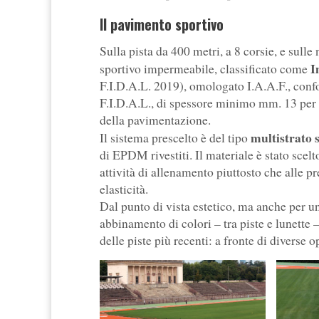
Il pavimento sportivo
Sulla pista da 400 metri, a 8 corsie, e sull
I
sportivo impermeabile, classificato come
F.I.D.A.L. 2019), omologato I.A.A.F., con
F.I.D.A.L., di spessore minimo mm. 13 per l
della pavimentazione.
multistrato
Il sistema prescelto è del tipo
di EPDM rivestiti. Il materiale è stato scel
attività di allenamento piuttosto che alle 
elasticità.
Dal punto di vista estetico, ma anche per una
abbinamento di colori – tra piste e lunette 
delle piste più recenti: a fronte di diverse 