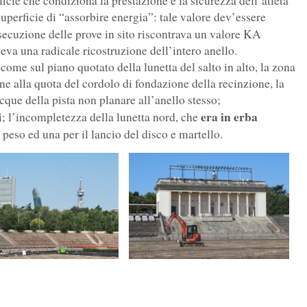
ficie che condiziona la prestazione e la sicurezza dell’atleta
superficie di “assorbire energia”: tale valore dev’essere
secuzione delle prove in sito riscontrava un valore KA
eva una radicale ricostruzione dell’intero anello.
ome sul piano quotato della lunetta del salto in alto, la zona
ne alla quota del cordolo di fondazione della recinzione, la
cque della pista non planare all’anello stesso;
era in erba
; l’incompletezza della lunetta nord, che
l peso ed una per il lancio del disco e martello.