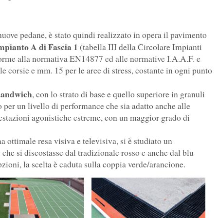
e nuove pedane, è stato quindi realizzato in opera il pavimento
mpianto A di Fascia 1
(tabella III della Circolare Impianti
forme alla normativa EN14877 ed alle normative I.A.A.F. e
e corsie e mm. 15 per le aree di stress, costante in ogni punto
 sandwich
, con lo strato di base e quello superiore in granuli
to per un livello di performance che sia adatto anche alle
prestazioni agonistiche estreme, con un maggior grado di
 ottimale resa visiva e televisiva, si è studiato un
– che si discostasse dal tradizionale rosso e anche dal blu
opzioni, la scelta è caduta sulla coppia verde/arancione.