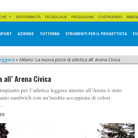
CHE
SOSTENIBILITÀ
TECNOLOGIE
PRODUZIONE
COSTRUENDO
ABBON
SPORT
AZIENDE
TUTTERBA
STRUMENTI PER IL PROGETTISTA
EV
leggera
»
Milano: La nuova pista di atletica all’ Arena Civica
a all’ Arena Civica
impianto per l’atletica leggera interno all’Arena è stato
nto sandwich con un’inedita accoppiata di colori.
35