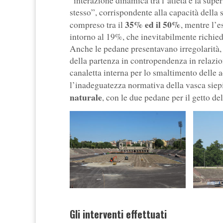
“interazione dinamica tra l’atleta e la super
stesso”, corrispondente alla capacità della 
35% ed il 50%
compreso tra il
, mentre l’e
intorno al 19%, che inevitabilmente richied
Anche le pedane presentavano irregolarità, c
della partenza in contropendenza in relazio
canaletta interna per lo smaltimento delle a
l’inadeguatezza normativa della vasca siepi
naturale
, con le due pedane per il getto de
Gli interventi effettuati