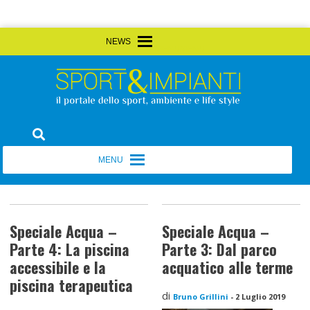
Skip
MENU
MENU
to
content
Sport&Impianti
notizie, prodotti, aziende dello sport facility
MENU
MENU
Speciale Acqua –
Speciale Acqua –
Parte 4: La piscina
Parte 3: Dal parco
accessibile e la
acquatico alle terme
piscina terapeutica
di
Bruno Grillini
-
2 Luglio 2019