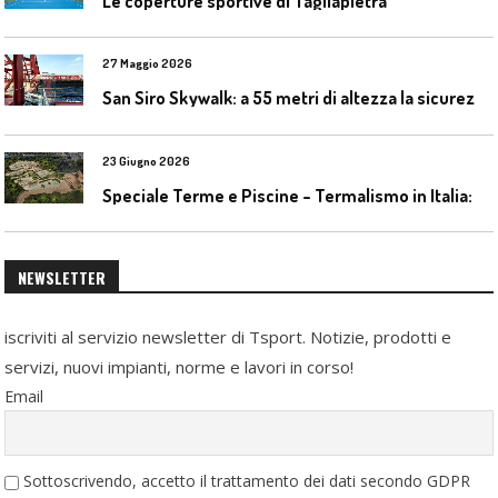
Le coperture sportive di Tagliapietra
27 Maggio 2026
S
an Siro Skywalk: a 55 metri di altezza la sicurezza diventa parte dell’esperienza
23 Giugno 2026
S
peciale Terme e Piscine – Termalismo in Italia: verso una nuova consapevolezza tra l’antico e il moderno
NEWSLETTER
iscriviti al servizio newsletter di Tsport. Notizie, prodotti e
servizi, nuovi impianti, norme e lavori in corso!
Email
Sottoscrivendo, accetto il trattamento dei dati secondo GDPR