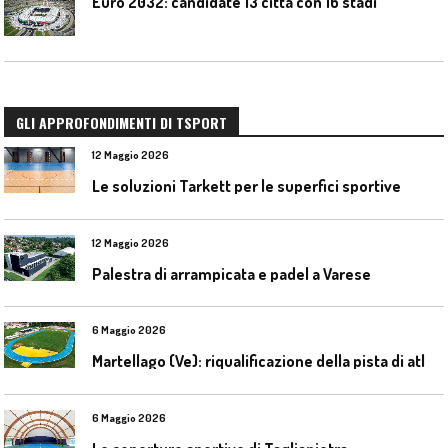
Euro 2032: candidate 13 città con 16 stadi
GLI APPROFONDIMENTI DI TSPORT
12 Maggio 2026
Le soluzioni Tarkett per le superfici sportive
12 Maggio 2026
Palestra di arrampicata e padel a Varese
6 Maggio 2026
M
artellago (Ve): riqualificazione della pista di atletica
6 Maggio 2026