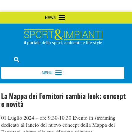
Skip
MENU
MENU
to
content
Sport&Impianti
notizie, prodotti, aziende dello sport facility
MENU
MENU
La Mappa dei Fornitori cambia look: concept
e novità
01 Luglio 2024 – ore 9.30-10.30 Evento in streaming
dedicato al lancio del nuovo concept della Mappa dei
Fornitori, giunta alla sua 45esima edizione.