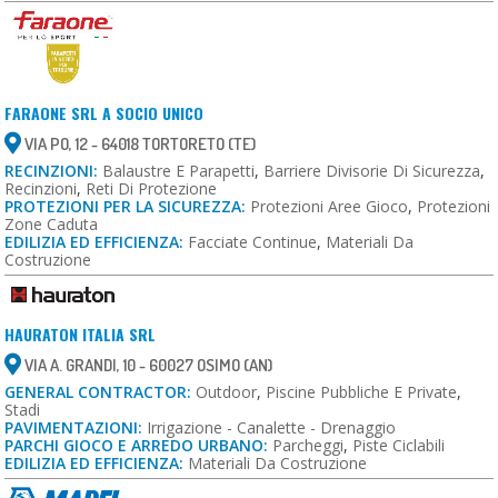
FARAONE SRL A SOCIO UNICO
VIA PO, 12 - 64018 TORTORETO (TE)
RECINZIONI:
Balaustre E Parapetti
,
Barriere Divisorie Di Sicurezza
,
Recinzioni
,
Reti Di Protezione
PROTEZIONI PER LA SICUREZZA:
Protezioni Aree Gioco
,
Protezioni
Zone Caduta
EDILIZIA ED EFFICIENZA:
Facciate Continue
,
Materiali Da
Costruzione
HAURATON ITALIA SRL
VIA A. GRANDI, 10 - 60027 OSIMO (AN)
GENERAL CONTRACTOR:
Outdoor
,
Piscine Pubbliche E Private
,
Stadi
PAVIMENTAZIONI:
Irrigazione - Canalette - Drenaggio
PARCHI GIOCO E ARREDO URBANO:
Parcheggi
,
Piste Ciclabili
EDILIZIA ED EFFICIENZA:
Materiali Da Costruzione