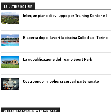
LE ULTIME NOTIZIE
I
nter, un piano di sviluppo per Training Center e Interello
Riaperta dopo i lavori la piscina Colletta di Torino
La riqualificazione del Toano Sport Park
Costruendo in luglio: si cerca il partenariato
GLI APPROFONDIMENTI DI TSPORT