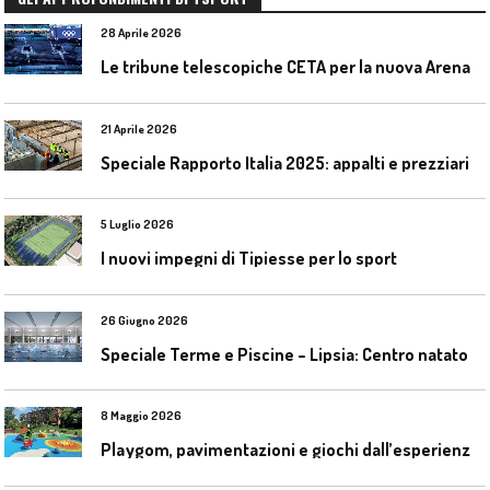
28 Aprile 2026
L
e tribune telescopiche CETA per la nuova Arena Santa Giulia di Milano
21 Aprile 2026
Speciale Rapporto Italia 2025: appalti e prezziari
5 Luglio 2026
I nuovi impegni di Tipiesse per lo sport
26 Giugno 2026
S
peciale Terme e Piscine – Lipsia: Centro natatorio Sportbad am Rabet
8 Maggio 2026
P
laygom, pavimentazioni e giochi dall’esperienza di Gatim nel reimpiego della gomma usata