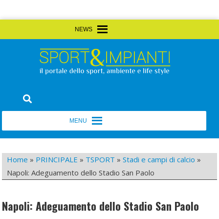
Skip
MENU
MENU
to
content
Sport&Impianti
notizie, prodotti, aziende dello sport facility
MENU
MENU
Home
»
PRINCIPALE
»
TSPORT
»
Stadi e campi di calcio
»
Napoli: Adeguamento dello Stadio San Paolo
Napoli: Adeguamento dello Stadio San Paolo