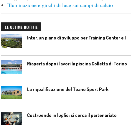
Illuminazione e giochi di luce sui campi di calcio
LE ULTIME NOTIZIE
I
nter, un piano di sviluppo per Training Center e Interello
Riaperta dopo i lavori la piscina Colletta di Torino
La riqualificazione del Toano Sport Park
Costruendo in luglio: si cerca il partenariato