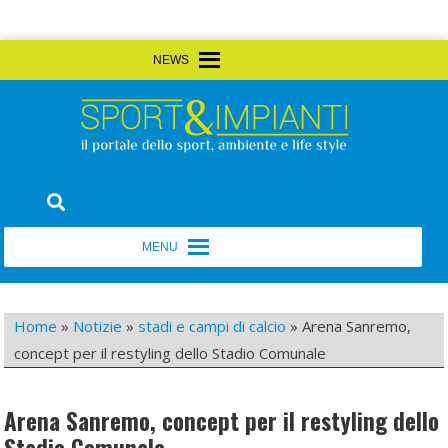
Skip
MENU
MENU
to
content
Sport&Impianti
notizie, prodotti, aziende dello sport facility
MENU
MENU
Home
»
Notizie
»
stadi e campi di calcio
»
Arena Sanremo,
concept per il restyling dello Stadio Comunale
Arena Sanremo, concept per il restyling dello