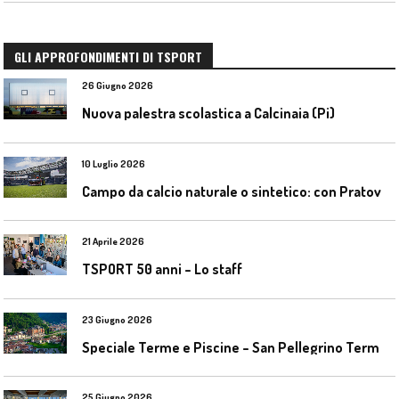
GLI APPROFONDIMENTI DI TSPORT
26 Giugno 2026
Nuova palestra scolastica a Calcinaia (Pi)
10 Luglio 2026
C
ampo da calcio naturale o sintetico: con Pratoverde la manutenzione fa la differenza
21 Aprile 2026
TSPORT 50 anni – Lo staff
23 Giugno 2026
S
peciale Terme e Piscine – San Pellegrino Terme da ieri a domani
25 Giugno 2026