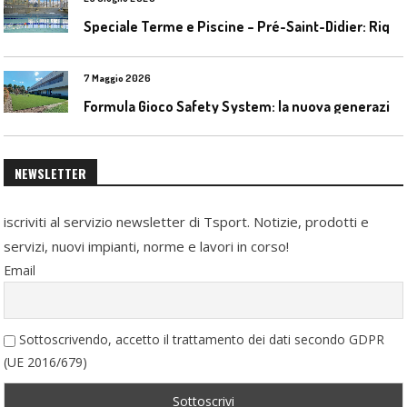
S
peciale Terme e Piscine – Pré-Saint-Didier: Riqualificazione della piscina coperta
7 Maggio 2026
F
ormula Gioco Safety System: la nuova generazione di pavimentazioni antitrauma
NEWSLETTER
iscriviti al servizio newsletter di Tsport. Notizie, prodotti e
servizi, nuovi impianti, norme e lavori in corso!
Email
Sottoscrivendo, accetto il trattamento dei dati secondo GDPR
(UE 2016/679)