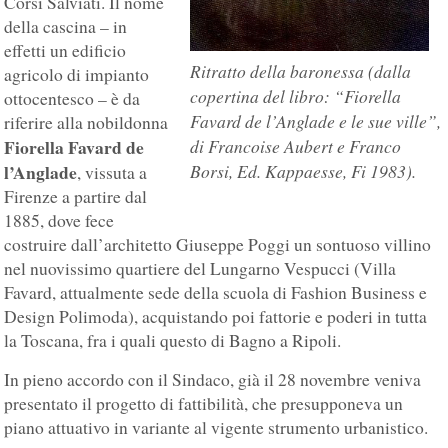
Corsi Salviati. Il nome
della cascina – in
effetti un edificio
Ritratto della baronessa (dalla
agricolo di impianto
copertina del libro: “Fiorella
ottocentesco – è da
Favard de l’Anglade e le sue ville”,
riferire alla nobildonna
Fiorella Favard de
di Francoise Aubert e Franco
l’Anglade
Borsi, Ed. Kappaesse, Fi 1983).
, vissuta a
Firenze a partire dal
1885, dove fece
costruire dall’architetto Giuseppe Poggi un sontuoso villino
nel nuovissimo quartiere del Lungarno Vespucci (Villa
Favard, attualmente sede della scuola di Fashion Business e
Design Polimoda), acquistando poi fattorie e poderi in tutta
la Toscana, fra i quali questo di Bagno a Ripoli.
In pieno accordo con il Sindaco, già il 28 novembre veniva
presentato il progetto di fattibilità, che presupponeva un
piano attuativo in variante al vigente strumento urbanistico.