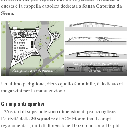
Santa Caterina da
questa è la cappella cattolica dedicata a
Siena.
Padiglione Eventi: prospetti e
Padiglione Eventi: pianta.
sezioni.
Un ultimo padiglione, dietro quello femminile, è dedicato ai
magazzini per la manutenzione.
Gli impianti sportivi
I 26 ettari di superficie sono dimensionati per accogliere
20 squadre
l’attività delle
di ACF Fiorentina. I campi
regolamentari, tutti di dimensione 105×65 m, sono 10, più