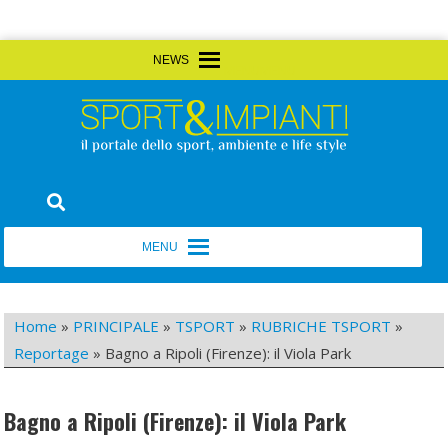
Skip
MENU
MENU
to
content
Sport&Impianti
notizie, prodotti, aziende dello sport facility
MENU
MENU
Home
»
PRINCIPALE
»
TSPORT
»
RUBRICHE TSPORT
»
Reportage
»
Bagno a Ripoli (Firenze): il Viola Park
Bagno a Ripoli (Firenze): il Viola Park