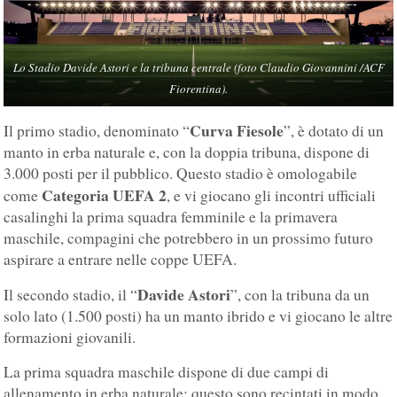
Lo Stadio Davide Astori e la tribuna centrale (foto Claudio Giovannini /ACF
Fiorentina).
Curva Fiesole
Il primo stadio, denominato “
”, è dotato di un
manto in erba naturale e, con la doppia tribuna, dispone di
3.000 posti per il pubblico. Questo stadio è omologabile
Categoria UEFA 2
come
, e vi giocano gli incontri ufficiali
casalinghi la prima squadra femminile e la primavera
maschile, compagini che potrebbero in un prossimo futuro
aspirare a entrare nelle coppe UEFA.
Davide Astori
Il secondo stadio, il “
”, con la tribuna da un
solo lato (1.500 posti) ha un manto ibrido e vi giocano le altre
formazioni giovanili.
La prima squadra maschile dispone di due campi di
allenamento in erba naturale; questo sono recintati in modo