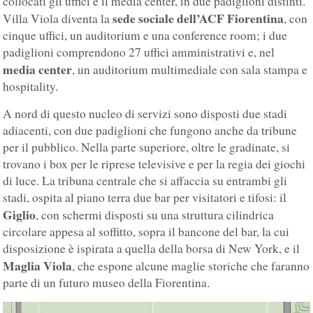
collocati gli uffici e il media center, in due padiglioni distinti.
sede sociale dell’ACF Fiorentina
Villa Viola diventa la
, con
cinque uffici, un auditorium e una conference room; i due
padiglioni comprendono 27 uffici amministrativi e, nel
media center
, un auditorium multimediale con sala stampa e
hospitality.
A nord di questo nucleo di servizi sono disposti due stadi
adiacenti, con due padiglioni che fungono anche da tribune
per il pubblico. Nella parte superiore, oltre le gradinate, si
trovano i box per le riprese televisive e per la regia dei giochi
di luce. La tribuna centrale che si affaccia su entrambi gli
stadi, ospita al piano terra due bar per visitatori e tifosi: il
Giglio
, con schermi disposti su una struttura cilindrica
circolare appesa al soffitto, sopra il bancone del bar, la cui
disposizione è ispirata a quella della borsa di New York, e il
Maglia Viola
, che espone alcune maglie storiche che faranno
parte di un futuro museo della Fiorentina.