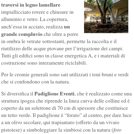
traversi in legno lamellare
impiallicciato rovere e chiusure in
alluminio e vetro. La copertura,
un
anch’essa in acciaio, realizza
grande compluvio
che oltre a porre
in ombra le vetrate sottostanti, permette la raccolta e il
riutilizzo delle acque piovane per l’irrigazione dei campi.
Tutti gli edifici sono in classe energetica A, e i materiali di
costruzione sono interamente riciclabili.
Per le cromie generali sono sati utilizzati i toni bruni e verdi
che si confondono con la natura.
Padiglione Eventi
Si diversifica il
, che è realizzato come una
struttura ipogea che riprende la linea curva delle colline ed è
coperto da un solettone di 70 cm di spessore che costituisce
un tetto verde. Il padiglione è “forato” al centro, per dare luce
a un olivo secolare, qui trapiantato (offerto da un vivaio
foto
pistoiese) a simboleggiare la simbiosi con la natura (