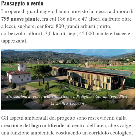
Paesaggio e verde
Le opere di giardinaggio hanno previsto la messa a dimora di
795 nuove piante
, fra cui 186 ulivi e 47 alberi da frutto oltre
a lecci, sughere, canfore; 800 grandi arbusti (mirto,
corbezzolo, alloro); 3,6 km di siepi, 45.000 piante erbacee e
tappezzanti.
Sistemazioni a verde tra la Villa Viola e il Padiglione Giovani (Foto Pietro
Savorelli e Associati).
Gli aspetti ambientali del progetto sono resi evidenti dalla
lago artificiale
creazione del
, al centro dell’area, che svolge
una funzione ambientale costituendo un corridoio ecologico,