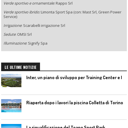
Verde sportivo e ornamentale
: Rappo Srl
Verde sportivo ibrido:
Limonta Sport Spa (con: Mast Srl, Green Power
Service)
Irrigazione
: Scarabelli irrigazione Srl
Sedute
: OMSI Srl
Illuminazione
: Signify Spa
LE ULTIME NOTIZIE
I
nter, un piano di sviluppo per Training Center e Interello
Riaperta dopo i lavori la piscina Colletta di Torino
La riqualificazione del Toano Sport Park