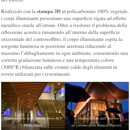
stampa 3D
Realizzati con la
in policarbonato 100% vegetale,
i corpi illuminanti presentano una superficie rigata ad effetto
metallico simile all’ottone. Oltre a risolvere il problema della
riflessione acustica rimanendo all’interno della superficie
orizzontale del controsoffitto, il corpo illuminante ospita la
sorgente luminosa in posizione arretrata riducendo al
massimo l’abbagliamento in ogni ambiente, consentendo una
corretta gradazione luminosa e una temperatura colore
(3000°K) bilanciata sulle cromie calde degli elementi in
rovere utilizzati per i rivestimenti.
Illuminazione degli interni (foto ACF
L’illuminazione dall’interno
FIorentina).
al’esterno /foto Tomaso/Tsport).