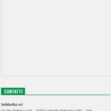
CONTATTI
SeiMedia srl
Via Per Robecco 91 - 20092 Cinisello Balsamo (MI) - Italy