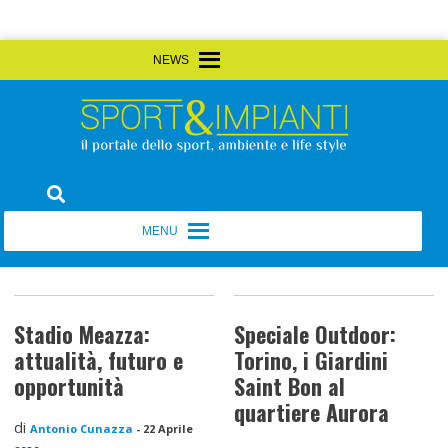
Skip
MENU
MENU
to
content
Sport&Impianti
notizie, prodotti, aziende dello sport facility
MENU
MENU
Stadio Meazza:
Speciale Outdoor:
attualità, futuro e
Torino, i Giardini
opportunità
Saint Bon al
quartiere Aurora
di
Antonio Cunazza
-
22 Aprile