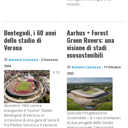
vissuto…
Bentegodi, i 60 anni
Aarhus + Forest
dello stadio di
Green Rovers: una
Verona
visione di stadi
ecosostenibili
di
Antonio Cunazza
-
2 Gennaio
2024
di
Antonio Cunazza
-
17 Ottobre
Il 15
2023
dicembre 1963 veniva
inaugurato il “nuovo” Stadio
Speciale Progettazione
Bentegodi di Verona, in
Sostenibile – 8. I casi esemplari
occasione di una gara di Serie B
di due progetti dello Studio
fra l’Hellas Verona e il Venezia.
internazionale Zaha Hadid