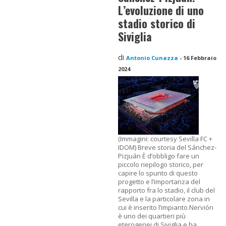
L’evoluzione di uno
stadio storico di
Siviglia
di
Antonio Cunazza
-
16 Febbraio
2024
(Immagini: courtesy Sevilla FC +
IDOM) Breve storia del Sánchez-
Pizjuán È d’obbligo fare un
piccolo riepilogo storico, per
capire lo spunto di questo
progetto e l’importanza del
rapporto fra lo stadio, il club del
Sevilla e la particolare zona in
cui è inserito l’impianto.Nervión
è uno dei quartieri più
eterogenei di Siviglia e ha