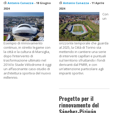
di
di
Antonio Cunazza
-
18 Giugno
Antonio Cunazza
-
11 Aprile
2024
2024
Con
un
Esempio di rinnovamento
orizzonte temporale che guarda
continuo, in stretto legame con
al 2025, la Città di Torino sta
la città e la cultura di Marsiglia,
mettendo in cantiere una serie
dopo l’intervento di
di interventi capillari e puntuali
trasformazione ultimato nel
sul territorio sfruttando i fondi
2014 lo Stade Vélodrome è oggi
derivanti dal PNRR, e con
un affascinante caso-studio di
un’attenzione particolare agli
architettura sportiva del nuovo
impianti sportivi.
millennio.
Progetto per il
rinnovamento del
Sánchez-Pizjuán.