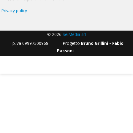
Privacy policy
© 2026
SeiMedia srl
- p.iva 09997300968 Progetto
Bruno Grillini - Fabio
Passoni