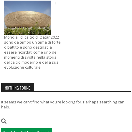
I
Mondiali di calcio di Qatar 2022
sono da tempo un tema di forte
dibattito e sono destinati a
essere ricordati come uno dei
momenti di svolta nella storia
del calcio moderno e della sua
evoluzione culturale.
NOTHING FOUND
It seems we can’t find what you’re looking for. Perhaps searching can
help.
Navigazione