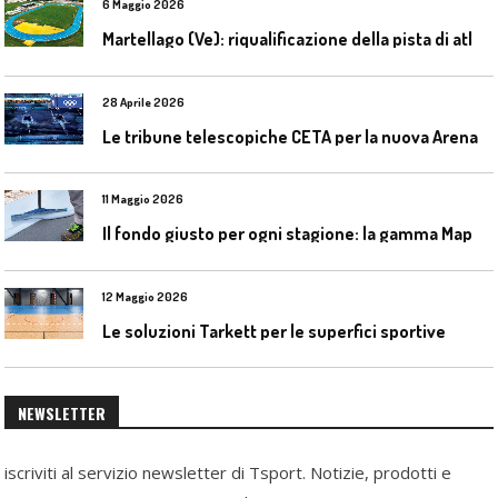
6 Maggio 2026
M
artellago (Ve): riqualificazione della pista di atletica
28 Aprile 2026
L
e tribune telescopiche CETA per la nuova Arena Santa Giulia di Milano
11 Maggio 2026
I
l fondo giusto per ogni stagione: la gamma Mapecoat TNS Base Coat di Mapei
12 Maggio 2026
Le soluzioni Tarkett per le superfici sportive
NEWSLETTER
iscriviti al servizio newsletter di Tsport. Notizie, prodotti e