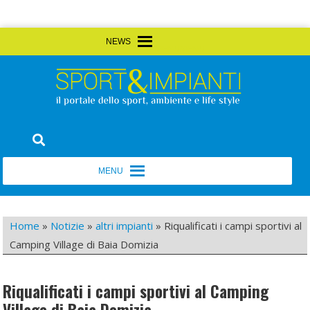
Skip
MENU
MENU
to
content
Sport&Impianti
notizie, prodotti, aziende dello sport facility
MENU
MENU
Home
»
Notizie
»
altri impianti
»
Riqualificati i campi sportivi al
Camping Village di Baia Domizia
Riqualificati i campi sportivi al Camping