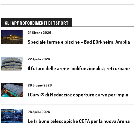
GLI APPROFONDIMENTI DI TSPORT
24 Giugno 2026
S
peciale terme e piscine – Bad Dürkheim: Ampliamento del parco acquatico Salinarium con un’area termale
22 Aprile 2026
I
l futuro delle arene: polifunzionalità, reti urbane e competizione globale
29 Giugno 2026
I
Curvi® di Medacciai: coperture curve per impianti acquatici
28 Aprile 2026
L
e tribune telescopiche CETA per la nuova Arena Santa Giulia di Milano