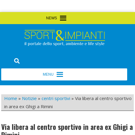
Skip
MENU
MENU
to
content
Sport&Impianti
notizie, prodotti, aziende dello sport facility
MENU
MENU
Home
»
Notizie
»
centri sportivi
»
Via libera al centro sportivo
in area ex Ghigi a Rimini
Via libera al centro sportivo in area ex Ghigi a