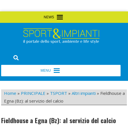
Skip
MENU
MENU
to
content
Sport&Impianti
notizie, prodotti, aziende dello sport facility
MENU
MENU
Home
»
PRINCIPALE
»
TSPORT
»
Altri impianti
»
Fieldhouse a
Egna (Bz): al servizio del calcio
Fieldhouse a Egna (Bz): al servizio del calcio