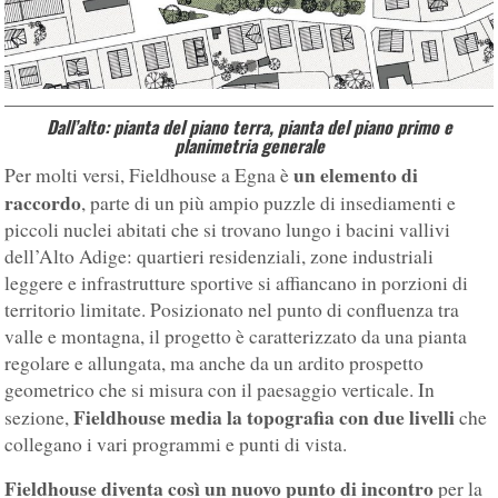
Dall’alto: pianta del piano terra, pianta del piano primo e
planimetria generale
un elemento di
Per molti versi, Fieldhouse a Egna è
raccordo
, parte di un più ampio puzzle di insediamenti e
piccoli nuclei abitati che si trovano lungo i bacini vallivi
dell’Alto Adige: quartieri residenziali, zone industriali
leggere e infrastrutture sportive si affiancano in porzioni di
territorio limitate. Posizionato nel punto di confluenza tra
valle e montagna, il progetto è caratterizzato da una pianta
regolare e allungata, ma anche da un ardito prospetto
geometrico che si misura con il paesaggio verticale. In
Fieldhouse media la topografia con due livelli
sezione,
che
collegano i vari programmi e punti di vista.
Fieldhouse diventa così un nuovo punto di incontro
per la