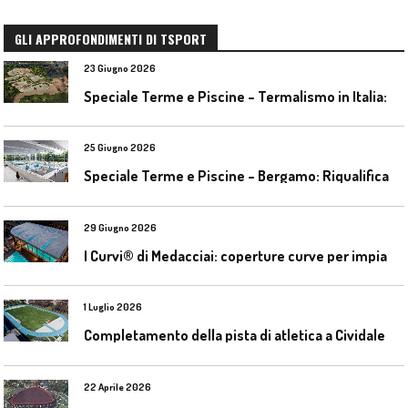
GLI APPROFONDIMENTI DI TSPORT
23 Giugno 2026
S
peciale Terme e Piscine – Termalismo in Italia: verso una nuova consapevolezza tra l’antico e il moderno
25 Giugno 2026
S
peciale Terme e Piscine – Bergamo: Riqualificazione delle piscine Italcementi
29 Giugno 2026
I
Curvi® di Medacciai: coperture curve per impianti acquatici
1 Luglio 2026
C
ompletamento della pista di atletica a Cividale del Friuli (Ud)
22 Aprile 2026