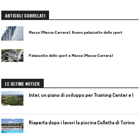
ARTICOLI CORRELATI
Massa (Massa-Carrara): Nuovo palazzetto dello sport
Palazzetto dello sport a Massa (Massa-Carrara)
LE ULTIME NOTIZIE
I
nter, un piano di sviluppo per Training Center e Interello
Riaperta dopo i lavori la piscina Colletta di Torino