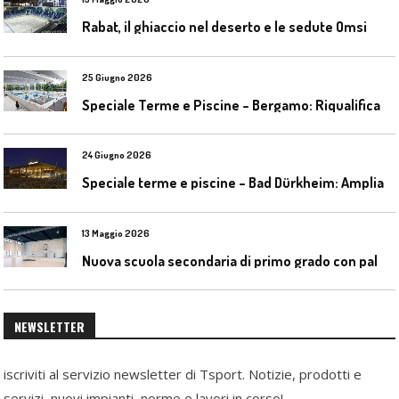
Rabat, il ghiaccio nel deserto e le sedute Omsi
25 Giugno 2026
S
peciale Terme e Piscine – Bergamo: Riqualificazione delle piscine Italcementi
24 Giugno 2026
S
peciale terme e piscine – Bad Dürkheim: Ampliamento del parco acquatico Salinarium con un’area termale
13 Maggio 2026
N
uova scuola secondaria di primo grado con palestra a Ozzano Emilia
NEWSLETTER
iscriviti al servizio newsletter di Tsport. Notizie, prodotti e
servizi, nuovi impianti, norme e lavori in corso!