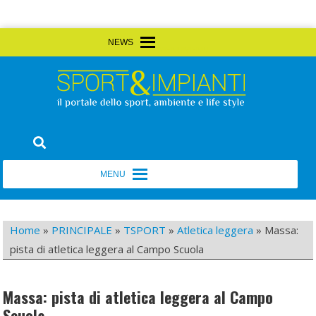
Skip
MENU
MENU
to
content
Sport&Impianti
notizie, prodotti, aziende dello sport facility
MENU
MENU
Home
»
PRINCIPALE
»
TSPORT
»
Atletica leggera
»
Massa:
pista di atletica leggera al Campo Scuola
Massa: pista di atletica leggera al Campo
Scuola