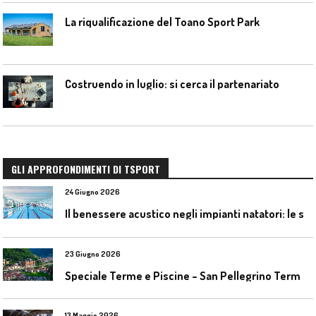
La riqualificazione del Toano Sport Park
Costruendo in luglio: si cerca il partenariato
GLI APPROFONDIMENTI DI TSPORT
24 Giugno 2026
I
l benessere acustico negli impianti natatori: le soluzioni Celenit
23 Giugno 2026
S
peciale Terme e Piscine – San Pellegrino Terme da ieri a domani
13 Maggio 2026