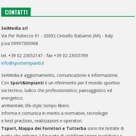
CONTATTI
SeiMedia srl
Via Per Robecco 91 - 20092 Cinisello Balsamo (MI) - Italy
p.iva 09997300968
tel. +39 02 23052147 - fax +39 02 23055769
info@sporteimpianti.it
SeiMedia è aggiornamento, comunicazione e informazione.
Con
Sport&Impianti
è un riferimento per il mondo sportivo
sia tecnico, ludico che professionistico; paesaggistico ed
energetico;
ambientale; life-style; tempo libero.
Informa e comunica in merito a normative, tecnologie
e best practises, realizzazioni e operatori.
Tsport, Mappa dei Fornitori e Tutterba
sono tre testate di
punta che entrano a far parte di un'informazione quotidiana e