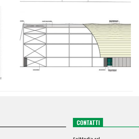
CONTATTI
SeiMedia srl