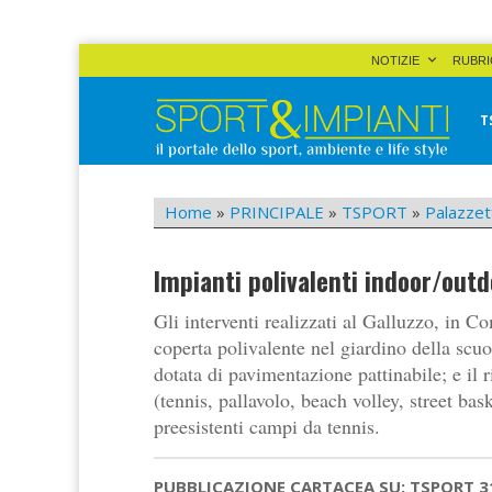
Skip
NOTIZIE
RUBRI
to
content
T
Sport&Impianti
notizie, prodotti, aziende dello sport facility
Home
»
PRINCIPALE
»
TSPORT
»
Palazzet
Impianti polivalenti indoor/outd
Gli interventi realizzati al Galluzzo, in C
coperta polivalente nel giardino della scuo
dotata di pavimentazione pattinabile; e il 
(tennis, pallavolo, beach volley, street bas
preesistenti campi da tennis.
PUBBLICAZIONE CARTACEA SU: TSPORT 3