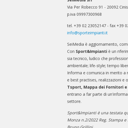
Via Per Robecco 91 - 20092 Cinis
p.iva 09997300968
tel. +39 02 23052147 - fax +39 
info@sporteimpianti.it
SeiMedia è aggiornamento, comu
Con
Sport&Impianti
è un riferi
sia tecnico, ludico che professio
ambientale; life-style; tempo libe
Informa e comunica in merito a 
e best practises, realizzazioni e 
Tsport, Mappa dei Fornitori 
entrano a far parte di un'informa
settore.
Sport&Impianti è una testata qu
Monza n.2/2022 Reg. Stampa e n
Bruno Grillini