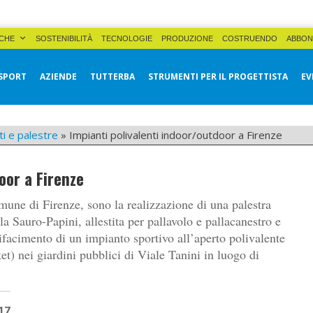
CHE
SOSTENIBILITÀ
TECNOLOGIE
PRODUZIONE
COSTRUENDO
ABBON
SPORT
AZIENDE
TUTTERBA
STRUMENTI PER IL PROGETTISTA
EV
ti e palestre
»
Impianti polivalenti indoor/outdoor a Firenze
oor a Firenze
omune di Firenze, sono la realizzazione di una palestra
la Sauro-Papini, allestita per pallavolo e pallacanestro e
rifacimento di un impianto sportivo all’aperto polivalente
ket) nei giardini pubblici di Viale Tanini in luogo di
17