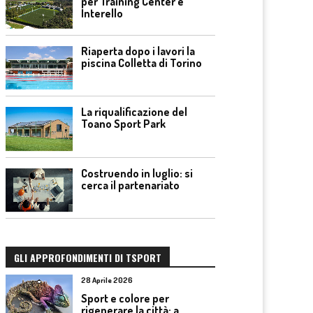
per Training Center e
Interello
Riaperta dopo i lavori la
piscina Colletta di Torino
La riqualificazione del
Toano Sport Park
Costruendo in luglio: si
cerca il partenariato
GLI APPROFONDIMENTI DI TSPORT
28 Aprile 2026
Sport e colore per
rigenerare la città: a