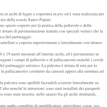
ra in archi di legno e copertura in pvc ed è stata realizzata per
izio della scuola Sauro-Papini.
no spazio coperto per la pratica della pallavolo e della
è dotato di pavimentazione trattata con speciali vernici che la
ica del pattinaggio.
no lamellare e coperta superiormente e lateralmente con idoneo
4 x 19 metri misurati all’interno archi, ed è pavimentato in
egnati i campi di pallavolo e di pallacanestro nonché i cerchi
el pattinaggio artistico. La palestra è dotata di rete per la
 la pallacanestro costituito da canestri appesi alla struttura ad
ella palestra sono apribili facendoli scorrere lateralmente su
l’alto nonché le intrusioni, sono stati installati dei parapetti
ra sono state inserite, nello spazio fra gli archi strutturali,
anto audio completo di amplificatore, microfono, casse, ecc.