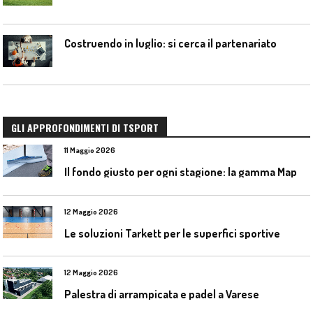
Costruendo in luglio: si cerca il partenariato
GLI APPROFONDIMENTI DI TSPORT
11 Maggio 2026
I
l fondo giusto per ogni stagione: la gamma Mapecoat TNS Base Coat di Mapei
12 Maggio 2026
Le soluzioni Tarkett per le superfici sportive
12 Maggio 2026
Palestra di arrampicata e padel a Varese