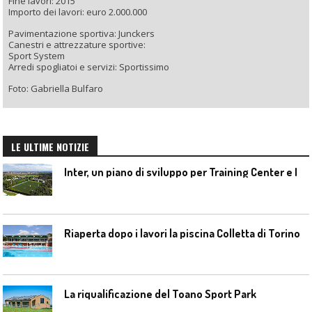
Fine lavori: 2015
Importo dei lavori: euro 2.000.000
Pavimentazione sportiva: Junckers
Canestri e attrezzature sportive:
Sport System
Arredi spogliatoi e servizi: Sportissimo
Foto: Gabriella Bulfaro
LE ULTIME NOTIZIE
I
nter, un piano di sviluppo per Training Center e Interello
Riaperta dopo i lavori la piscina Colletta di Torino
La riqualificazione del Toano Sport Park