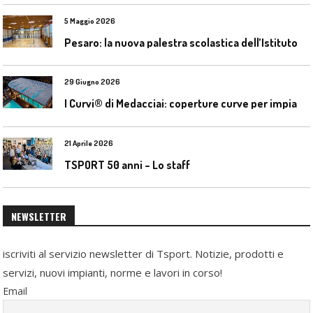
5 Maggio 2026
P
esaro: la nuova palestra scolastica dell’Istituto Comprensivo Olivieri
29 Giugno 2026
I
Curvi® di Medacciai: coperture curve per impianti acquatici
21 Aprile 2026
TSPORT 50 anni – Lo staff
NEWSLETTER
iscriviti al servizio newsletter di Tsport. Notizie, prodotti e
servizi, nuovi impianti, norme e lavori in corso!
Email