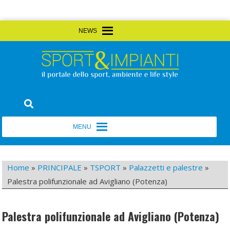
Skip
MENU
MENU
to
content
Sport&Impianti
notizie, prodotti, aziende dello sport facility
MENU
MENU
Home
»
PRINCIPALE
»
TSPORT
»
Palazzetti e palestre
»
Palestra polifunzionale ad Avigliano (Potenza)
Palestra polifunzionale ad Avigliano (Potenza)