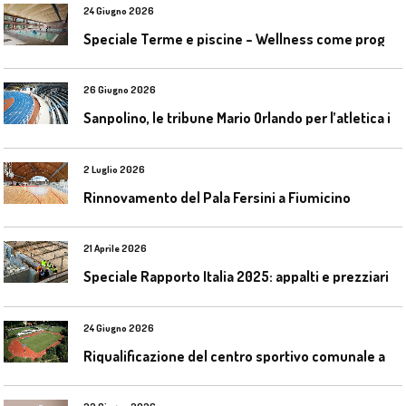
24 Giugno 2026
S
peciale Terme e piscine – Wellness come progetto contemporaneo
26 Giugno 2026
S
anpolino, le tribune Mario Orlando per l’atletica indoor
2 Luglio 2026
Rinnovamento del Pala Fersini a Fiumicino
21 Aprile 2026
Speciale Rapporto Italia 2025: appalti e prezziari
24 Giugno 2026
R
iqualificazione del centro sportivo comunale a Bresso (Mi)