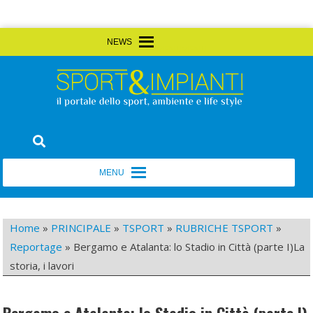
Skip
MENU
MENU
to
content
Sport&Impianti
notizie, prodotti, aziende dello sport facility
MENU
MENU
Home
»
PRINCIPALE
»
TSPORT
»
RUBRICHE TSPORT
»
Reportage
»
Bergamo e Atalanta: lo Stadio in Città (parte I)La
storia, i lavori