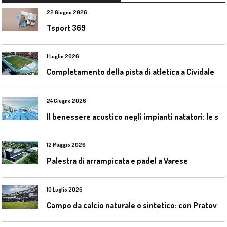
22 Giugno 2026
Tsport 369
1 Luglio 2026
C
ompletamento della pista di atletica a Cividale del Friuli (Ud)
24 Giugno 2026
I
l benessere acustico negli impianti natatori: le soluzioni Celenit
12 Maggio 2026
Palestra di arrampicata e padel a Varese
10 Luglio 2026
C
ampo da calcio naturale o sintetico: con Pratoverde la manutenzione fa la differenza