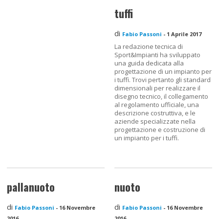
tuffi
di
Fabio Passoni
-
1 Aprile 2017
La redazione tecnica di
Sport&Impianti ha sviluppato
una guida dedicata alla
progettazione di un impianto per
i tuffi. Trovi pertanto gli standard
dimensionali per realizzare il
disegno tecnico, il collegamento
al regolamento ufficiale, una
descrizione costruttiva, e le
aziende specializzate nella
progettazione e costruzione di
un impianto per i tuffi.
pallanuoto
nuoto
di
di
Fabio Passoni
-
16 Novembre
Fabio Passoni
-
16 Novembre
2016
2016