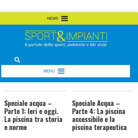
Skip
MENU
MENU
to
content
Sport&Impianti
notizie, prodotti, aziende dello sport facility
MENU
MENU
Speciale acqua –
Speciale Acqua –
Parte 1: Ieri e oggi.
Parte 4: La piscina
La piscina tra storia
accessibile e la
e norme
piscina terapeutica