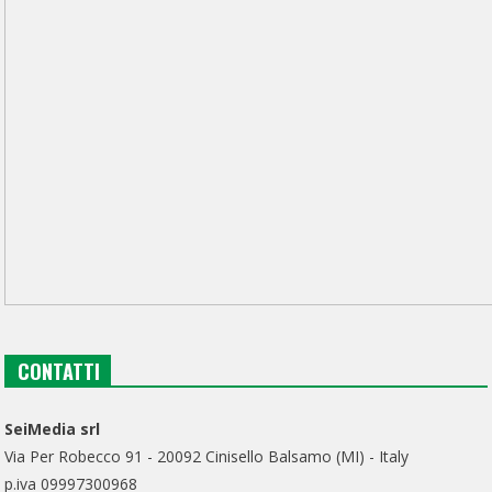
CONTATTI
SeiMedia srl
Via Per Robecco 91 - 20092 Cinisello Balsamo (MI) - Italy
p.iva 09997300968