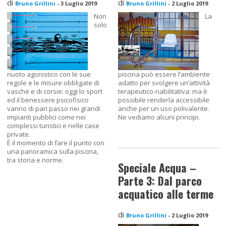
di
di
Bruno Grillini
-
3 Luglio 2019
Bruno Grillini
-
2 Luglio 2019
Non
La
solo
nuoto agonistico con le sue
piscina può essere l’ambiente
regole e le misure obbligate di
adatto per svolgere un’attività
vasche e di corsie: oggi lo sport
terapeutico-riabilitativa: ma è
ed il benessere psicofisico
possibile renderla accessibile
vanno di pari passo nei grandi
anche per un uso polivalente.
impianti pubblici come nei
Ne vediamo alcuni principi.
complessi turistici e nelle case
private.
È il momento di fare il punto con
una panoramica sulla piscina,
tra storia e norme.
Speciale Acqua –
Parte 3: Dal parco
acquatico alle terme
di
Bruno Grillini
-
2 Luglio 2019