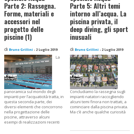
Parte 2: Rassegna.
Parte 5: Altri temi
Forme, materiali e
intorno all’acqua. La
accessori nel
piscina privata, il
progetto delle
deep diving, gli sport
piscine (1)
inusuali
di
di
Bruno Grillini
-
2 Luglio 2019
Bruno Grillini
-
2 Luglio 2019
La
panoramica sul mondo degli
Concludiamo la rassegna sugli
impianti per l’acquaticità tratta, in
impianti natatori raccogliendo
questa seconda parte, dei
alcuni temi finora non trattati, a
diversi elementi che concorrono
cominciare dalla piscina privata.
nella progettazione delle
Ma c’è anche qualche curiosità
piscine, attraverso alcuni
esempi di realizzazioni recenti