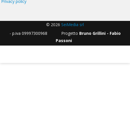
Privacy policy
© 2026
SeiMedia srl
- p.iva 09997300968 Progetto
Bruno Grillini - Fabio
Passoni