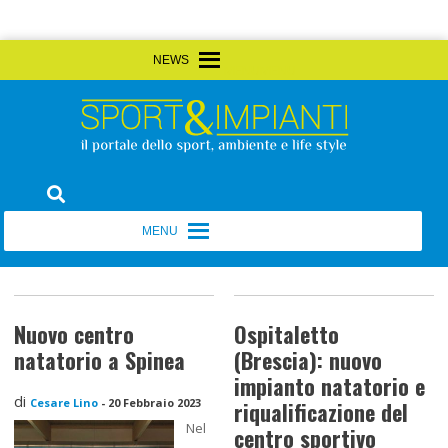
Skip
MENU
MENU
to
content
Sport&Impianti
notizie, prodotti, aziende dello sport facility
MENU
MENU
Nuovo centro
Ospitaletto
natatorio a Spinea
(Brescia): nuovo
impianto natatorio e
di
Cesare Lino
-
20 Febbraio 2023
riqualificazione del
Nel
centro sportivo