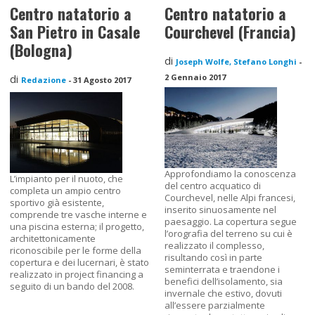
Centro natatorio a
Centro natatorio a
San Pietro in Casale
Courchevel (Francia)
(Bologna)
di
Joseph Wolfe, Stefano Longhi
-
di
2 Gennaio 2017
Redazione
-
31 Agosto 2017
Approfondiamo la conoscenza
L’impianto per il nuoto, che
del centro acquatico di
completa un ampio centro
Courchevel, nelle Alpi francesi,
sportivo già esistente,
inserito sinuosamente nel
comprende tre vasche interne e
paesaggio. La copertura segue
una piscina esterna; il progetto,
l’orografia del terreno su cui è
architettonicamente
realizzato il complesso,
riconoscibile per le forme della
risultando così in parte
copertura e dei lucernari, è stato
seminterrata e traendone i
realizzato in project financing a
benefici dell’isolamento, sia
seguito di un bando del 2008.
invernale che estivo, dovuti
all’essere parzialmente