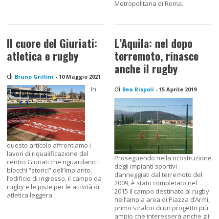
Metropolitana di Roma.
Il cuore del Giuriati:
L’Aquila: nel dopo
atletica e rugby
terremoto, rinasce
anche il rugby
di
Bruno Grillini
-
10 Maggio 2021
di
In
Bea Rispoli
-
15 Aprile 2019
questo articolo affrontiamo i
lavori di riqualificazione del
Proseguendo nella ricostruzione
centro Giuriati che riguardano i
degli impianti sportivi
blocchi “storici” dell’impianto:
danneggiati dal terremoto del
l’edificio di ingresso, il campo da
2009, è stato completato nel
rugby e le piste per le attività di
2015 il campo destinato al rugby
atletica leggera.
nell’ampia area di Piazza d’Armi,
primo stralcio di un progetto più
ampio che interesserà anche gli