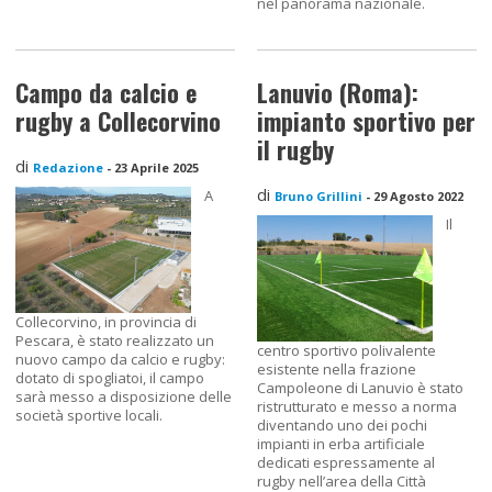
nel panorama nazionale.
Campo da calcio e
Lanuvio (Roma):
rugby a Collecorvino
impianto sportivo per
il rugby
di
Redazione
-
23 Aprile 2025
di
A
Bruno Grillini
-
29 Agosto 2022
Il
Collecorvino, in provincia di
Pescara, è stato realizzato un
centro sportivo polivalente
nuovo campo da calcio e rugby:
esistente nella frazione
dotato di spogliatoi, il campo
Campoleone di Lanuvio è stato
sarà messo a disposizione delle
ristrutturato e messo a norma
società sportive locali.
diventando uno dei pochi
impianti in erba artificiale
dedicati espressamente al
rugby nell’area della Città