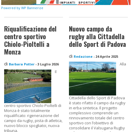
Powered by WP Bannerize
Riqualificazione del
Nuovo campo da
centro sportivo
rugby alla Cittadella
Chiolo-Pioltelli a
dello Sport di Padova
Monza
di
Redazione
-
24 Aprile 2025
di
Alla
Barbara Potter
-
3 Luglio 2026
Il
Cittadella dello Sport di Padova
è stato rifatto il campo da rugby
centro sportivo Chiolo-Pioltelli di
in erba sintetica. Il progetto
Monza è stato totalmente
complessivo comprende un
riqualificato: rigenerazione del
rinnovamento totale del centro
campo da rugby, pista di atletica,
sportivo con l’obiettivo di
nuovo blocco spogliatoi, nuova
consolidare il Valsugana Rugby
tribuna.