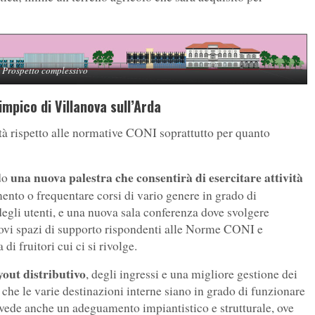
Prospetto complessivo
impico di Villanova sull’Arda
ità rispetto alle normative CONI soprattutto per quanto
una nuova palestra che consentirà di esercitare attività
do
ento o frequentare corsi di vario genere in grado di
degli utenti, e una nuova sala conferenza dove svolgere
nuovi spazi di supporto rispondenti alle Norme CONI e
di fruitori cui ci si rivolge.
yout distributivo
, degli ingressi e una migliore gestione dei
 che le varie destinazioni interne siano in grado di funzionare
vede anche un adeguamento impiantistico e strutturale, ove