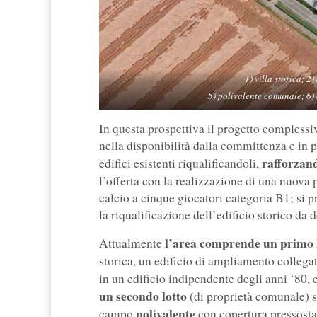
1) villa storica; 2
5) polivalente comunale; 6) c
In questa prospettiva il progetto complessiv
nella disponibilità dalla committenza e in 
rafforzand
edifici esistenti riqualificandoli,
l’offerta con la realizzazione di una nuova 
calcio a cinque giocatori categoria B1; si p
la riqualificazione dell’edificio storico da 
l’area comprende un primo 
Attualmente
storica, un edificio di ampliamento collegat
in un edificio indipendente degli anni ‘80,
un secondo lotto
(di proprietà comunale) 
polivalente
campo
con copertura pressostat