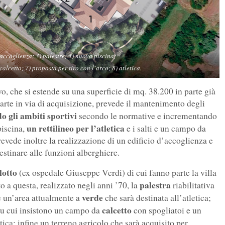
) accoglienza; 3) palestre; 4) nuova piscina;
alcetto; 7) proposta per tiro con l’arco; 8) atletica.
o, che si estende su una superficie di mq. 38.200 in parte già
parte in via di acquisizione, prevede il mantenimento degli
o gli ambiti sportivi
secondo le normative e incrementando
un rettilineo per l’atletica
piscina,
e i salti e un campo da
revede inoltre la realizzazione di un edificio d’accoglienza e
destinare alle funzioni alberghiere.
lotto
(ex ospedale Giuseppe Verdi) di cui fanno parte la villa
palestra
o a questa, realizzato negli anni ’70, la
riabilitativa
verde
 e un’area attualmente a
che sarà destinata all’atletica;
calcetto
su cui insistono un campo da
con spogliatoi e un
ica; infine un terreno agricolo che sarà acquisito per