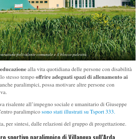
ostruttura polivalente comunale e il blocco palestra.
ieducazione
alla vita quotidiana delle persone con disabilità
offrire adeguati spazi di allenamento ai
allo stesso tempo
i, anche paralimpici, possa motivare altre persone con
iva.
nova risalente all’impegno sociale e umanitario di Giuseppe
o Centro paralimpico
sono stati illustrati su Tsport 333.
a, per sintesi, dalle relazioni del gruppo di progettazione.
o sportivo paralimpico di Villanova sull’Arda