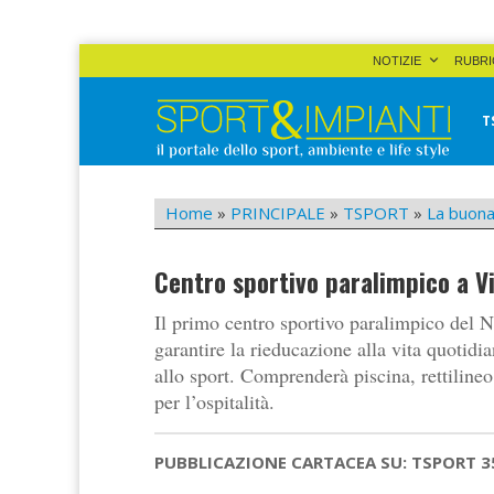
Skip
NOTIZIE
RUBRI
to
content
T
Sport&Impianti
notizie, prodotti, aziende dello sport facility
Home
»
PRINCIPALE
»
TSPORT
»
La buona
Centro sportivo paralimpico a Vi
Il primo centro sportivo paralimpico del No
garantire la rieducazione alla vita quotidia
allo sport. Comprenderà piscina, rettilineo 
per l’ospitalità.
PUBBLICAZIONE CARTACEA SU: TSPORT 3