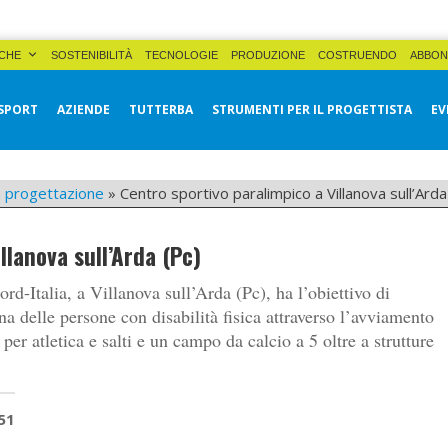
CHE
SOSTENIBILITÀ
TECNOLOGIE
PRODUZIONE
COSTRUENDO
ABBON
SPORT
AZIENDE
TUTTERBA
STRUMENTI PER IL PROGETTISTA
EV
 progettazione
»
Centro sportivo paralimpico a Villanova sull’Arda
llanova sull’Arda (Pc)
rd-Italia, a Villanova sull’Arda (Pc), ha l’obiettivo di
na delle persone con disabilità fisica attraverso l’avviamento
per atletica e salti e un campo da calcio a 5 oltre a strutture
51