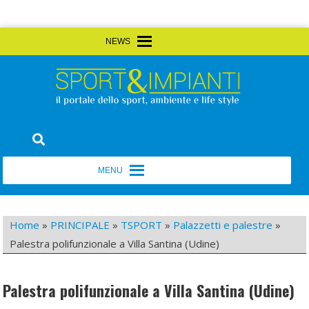
Skip
MENU
MENU
to
content
Sport&Impianti
notizie, prodotti, aziende dello sport facility
MENU
MENU
Home
»
PRINCIPALE
»
TSPORT
»
Palazzetti e palestre
»
Palestra polifunzionale a Villa Santina (Udine)
Palestra polifunzionale a Villa Santina (Udine)