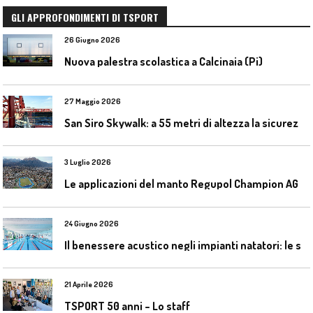
GLI APPROFONDIMENTI DI TSPORT
26 Giugno 2026
Nuova palestra scolastica a Calcinaia (Pi)
27 Maggio 2026
S
an Siro Skywalk: a 55 metri di altezza la sicurezza diventa parte dell’esperienza
3 Luglio 2026
L
e applicazioni del manto Regupol Champion AG 4.0 negli impianti di atletica leggera
24 Giugno 2026
I
l benessere acustico negli impianti natatori: le soluzioni Celenit
21 Aprile 2026
TSPORT 50 anni – Lo staff