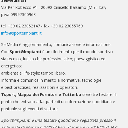
SeiMedia srl
Via Per Robecco 91 - 20092 Cinisello Balsamo (MI) - Italy
p.iva 09997300968
tel. +39 02 23052147 - fax +39 02 23055769
info@sporteimpianti.it
SeiMedia è aggiornamento, comunicazione e informazione.
Con
Sport&Impianti
è un riferimento per il mondo sportivo
sia tecnico, ludico che professionistico; paesaggistico ed
energetico;
ambientale; life-style; tempo libero.
Informa e comunica in merito a normative, tecnologie
e best practises, realizzazioni e operatori.
Tsport, Mappa dei Fornitori e Tutterba
sono tre testate di
punta che entrano a far parte di un'informazione quotidiana e
puntuale sugli eventi di settore.
Sport&Impianti è una testata quotidiana registrata presso il
Tribunale di Monza n.2/2022 Reg. Stampa e n.7019/2021 N.C..