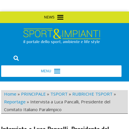
Skip
MENU
MENU
to
content
Sport&Impianti
notizie, prodotti, aziende dello sport facility
MENU
MENU
Home
»
PRINCIPALE
»
TSPORT
»
RUBRICHE TSPORT
»
Reportage
»
Intervista a Luca Pancalli, Presidente del
Comitato Italiano Paralimpico