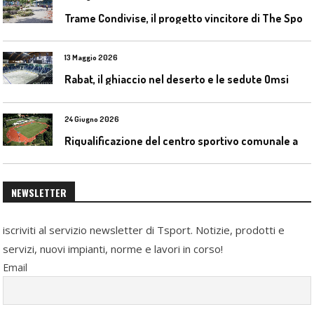
T
rame Condivise, il progetto vincitore di The Sport District per Codroipo
13 Maggio 2026
Rabat, il ghiaccio nel deserto e le sedute Omsi
24 Giugno 2026
R
iqualificazione del centro sportivo comunale a Bresso (Mi)
NEWSLETTER
iscriviti al servizio newsletter di Tsport. Notizie, prodotti e
servizi, nuovi impianti, norme e lavori in corso!
Email