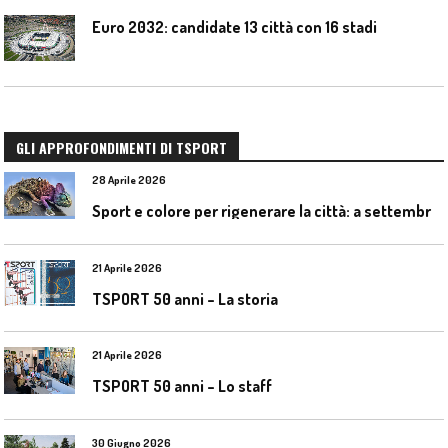
Euro 2032: candidate 13 città con 16 stadi
GLI APPROFONDIMENTI DI TSPORT
28 Aprile 2026
S
port e colore per rigenerare la città: a settembre il convegno COLORI URBANI al Mapei Stadium
21 Aprile 2026
TSPORT 50 anni – La storia
21 Aprile 2026
TSPORT 50 anni – Lo staff
30 Giugno 2026