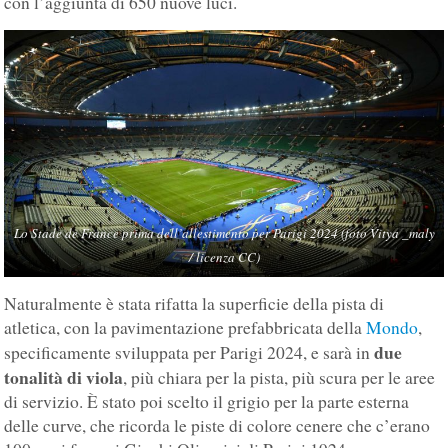
con l’aggiunta di 650 nuove luci.
Lo Stade de France prima dell’allestimento per Parigi 2024 (foto Vitya _maly
/ licenza CC)
Naturalmente è stata rifatta la superficie della pista di
atletica, con la pavimentazione prefabbricata della
Mondo
,
due
specificamente sviluppata per Parigi 2024, e sarà in
tonalità di viola
, più chiara per la pista, più scura per le aree
di servizio. È stato poi scelto il grigio per la parte esterna
delle curve, che ricorda le piste di colore cenere che c’erano