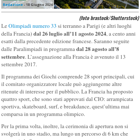
Redazione
-
18 Giugno 2024
(foto brastock/Shutterstock)
Le
Olimpiadi numero 33
si terranno a Parigi (e altri luoghi
dal 26 luglio all’11 agosto 2024
della Francia)
, a cento anni
esatti dalla precedente edizione francese. Saranno seguite
dal 28 agosto all’8
dalle Paralimpiadi in programma
settembre
. L’assegnazione alla Francia è avvenuto il 13
settembre 2017.
Il programma dei Giochi comprende 28 sport principali, cui
il comitato organizzatore locale può aggiungerne altre
ritenute di interesse per il pubblico. La Francia ha proposto
quattro sport, che sono stati approvati dal CIO: arrampicata
sportiva, skateboard, surf, e breakdance, quest’ultima mai
comparsa in un programma olimpico.
Per la prima volta, inoltre, la cerimonia di apertura non si
svolgerà in uno stadio, ma lungo un percorso di 6 km che