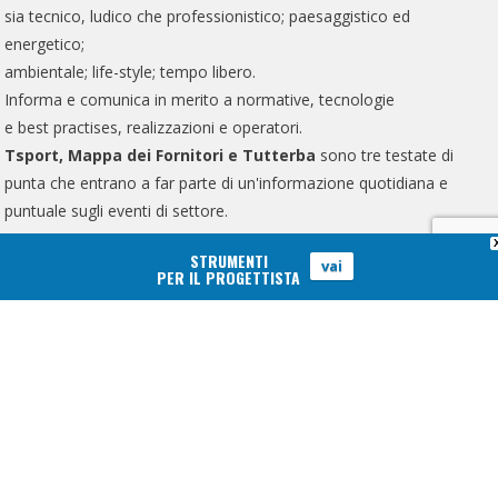
sia tecnico, ludico che professionistico; paesaggistico ed
energetico;
ambientale; life-style; tempo libero.
Informa e comunica in merito a normative, tecnologie
e best practises, realizzazioni e operatori.
Tsport, Mappa dei Fornitori e Tutterba
sono tre testate di
punta che entrano a far parte di un'informazione quotidiana e
puntuale sugli eventi di settore.
Sport&Impianti è una testata quotidiana registrata presso il
STRUMENTI
vai
PER IL PROGETTISTA
Tribunale di Monza n.2/2022 Reg. Stampa e n.7019/2021 N.C..
Direttore Responsabile Bruno Grillini
Privacy policy
© 2026
SeiMedia srl
- p.iva 09997300968 Progetto
Bruno Grillini - Fabio