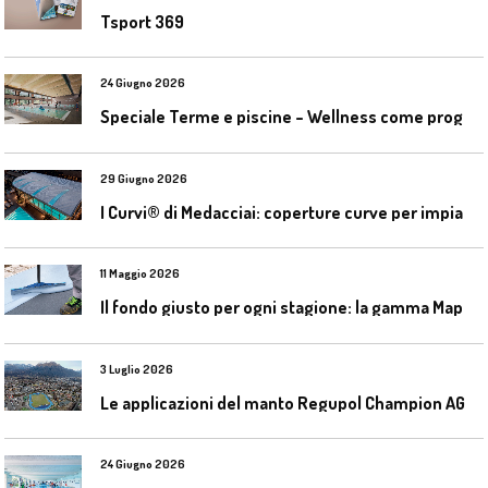
Tsport 369
24 Giugno 2026
S
peciale Terme e piscine – Wellness come progetto contemporaneo
29 Giugno 2026
I
Curvi® di Medacciai: coperture curve per impianti acquatici
11 Maggio 2026
I
l fondo giusto per ogni stagione: la gamma Mapecoat TNS Base Coat di Mapei
3 Luglio 2026
L
e applicazioni del manto Regupol Champion AG 4.0 negli impianti di atletica leggera
24 Giugno 2026