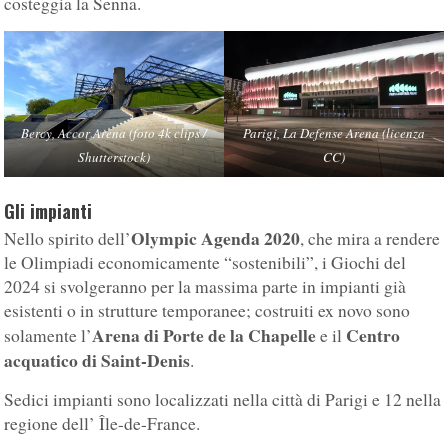
costeggia la Senna.
Bercy, Accor Arena (foto 4k clips /
Parigi, La Defense Arena (licenza
Shutterstock)
CC)
Gli impianti
Olympic Agenda 2020
Nello spirito dell’
, che mira a rendere
le Olimpiadi economicamente “sostenibili”, i Giochi del
2024 si svolgeranno per la massima parte in impianti già
esistenti o in strutture temporanee; costruiti ex novo sono
Arena di Porte de la Chapelle
Centro
solamente l’
e il
acquatico di Saint-Denis
.
Sedici impianti sono localizzati nella città di Parigi e 12 nella
regione dell’ Île-de-France.