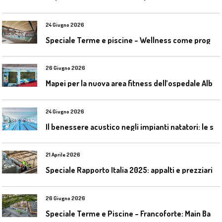
24 Giugno 2026
S
peciale Terme e piscine – Wellness come progetto contemporaneo
26 Giugno 2026
M
apei per la nuova area fitness dell’ospedale Alba-Bra
24 Giugno 2026
I
l benessere acustico negli impianti natatori: le soluzioni Celenit
21 Aprile 2026
Speciale Rapporto Italia 2025: appalti e prezziari
26 Giugno 2026
S
peciale Terme e Piscine – Francoforte: Main Bad Bornheim