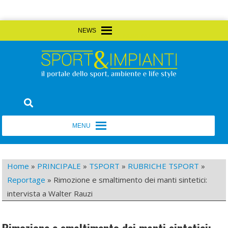
Skip
MENU
MENU
to
content
Sport&Impianti
notizie, prodotti, aziende dello sport facility
MENU
MENU
Home
»
PRINCIPALE
»
TSPORT
»
RUBRICHE TSPORT
»
Reportage
»
Rimozione e smaltimento dei manti sintetici:
intervista a Walter Rauzi