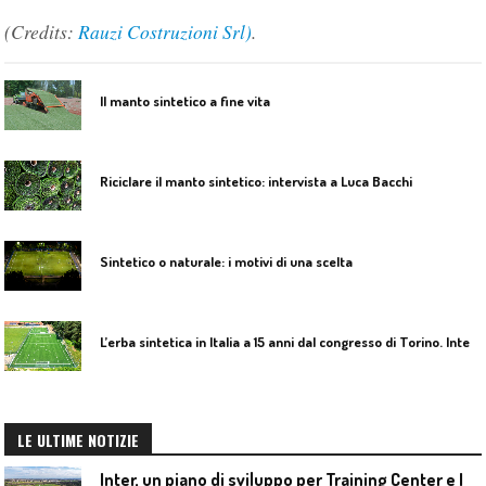
(Credits:
Rauzi Costruzioni Srl)
.
Il manto sintetico a fine vita
Riciclare il manto sintetico: intervista a Luca Bacchi
Sintetico o naturale: i motivi di una scelta
L
’erba sintetica in Italia a 15 anni dal congresso di Torino. Intervista ad Antonio Armeni.
LE ULTIME NOTIZIE
I
nter, un piano di sviluppo per Training Center e Interello