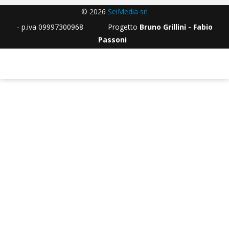
© 2026
SeiMedia srl
- p.iva 09997300968 Progetto
Bruno Grillini - Fabio
Passoni