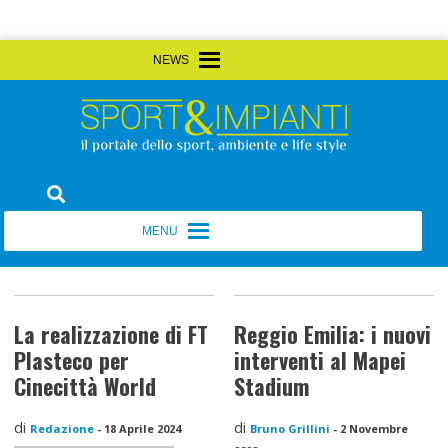
Skip
MENU
MENU
to
content
Sport&Impianti
notizie, prodotti, aziende dello sport facility
MENU
MENU
La realizzazione di FT
Reggio Emilia: i nuovi
Plasteco per
interventi al Mapei
Cinecittà World
Stadium
di
di
Redazione
-
18 Aprile 2024
Bruno Grillini
-
2 Novembre