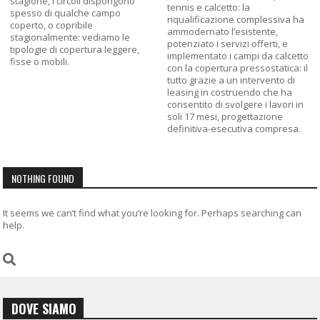
stagione, i circoli dispongono
tennis e calcetto: la
spesso di qualche campo
riqualificazione complessiva ha
coperto, o copribile
ammodernato l’esistente,
stagionalmente: vediamo le
potenziato i servizi offerti, e
tipologie di copertura leggere,
implementato i campi da calcetto
fisse o mobili.
con la copertura pressostatica: il
tutto grazie a un intervento di
leasing in costruendo che ha
consentito di svolgere i lavori in
soli 17 mesi, progettazione
definitiva-esecutiva compresa.
NOTHING FOUND
It seems we can’t find what you’re looking for. Perhaps searching can
help.
DOVE SIAMO