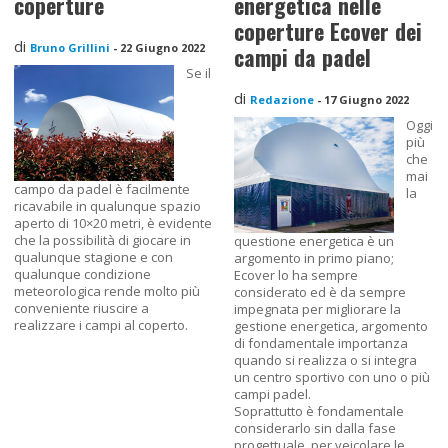
coperture
energetica nelle
coperture Ecover dei
di
Bruno Grillini
-
22 Giugno 2022
campi da padel
Se il
di
Redazione
-
17 Giugno 2022
Oggi
più
che
mai
campo da padel è facilmente
la
ricavabile in qualunque spazio
aperto di 10×20 metri, è evidente
che la possibilità di giocare in
questione energetica è un
qualunque stagione e con
argomento in primo piano;
qualunque condizione
Ecover lo ha sempre
meteorologica rende molto più
considerato ed è da sempre
conveniente riuscire a
impegnata per migliorare la
realizzare i campi al coperto.
gestione energetica, argomento
di fondamentale importanza
quando si realizza o si integra
un centro sportivo con uno o più
campi padel.
Soprattutto è fondamentale
considerarlo sin dalla fase
progettuale, per veicolare le