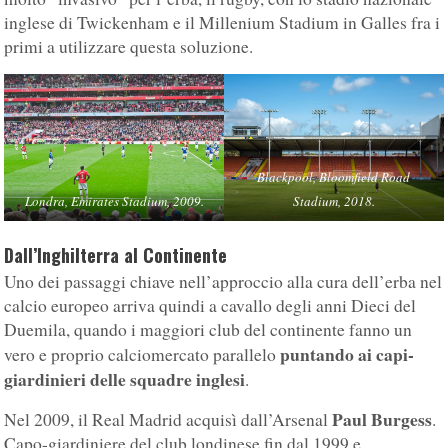
inglese di Twickenham e il Millenium Stadium in Galles fra i
primi a utilizzare questa soluzione.
Blackpool, Bloomfield Road
Londra, Emirates Stadium, 2009.
Stadium, 2018.
Dall’Inghilterra al Continente
Uno dei passaggi chiave nell’approccio alla cura dell’erba nel
calcio europeo arriva quindi a cavallo degli anni Dieci del
Duemila, quando i maggiori club del continente fanno un
puntando ai capi-
vero e proprio calciomercato parallelo
giardinieri delle squadre inglesi
.
Paul Burgess
Nel 2009, il Real Madrid acquisì dall’Arsenal
.
Capo-giardiniere del club londinese fin dal 1999 e