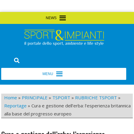
Skip
MENU
MENU
to
content
Sport&Impianti
notizie, prodotti, aziende dello sport facility
MENU
MENU
Home
»
PRINCIPALE
»
TSPORT
»
RUBRICHE TSPORT
»
Reportage
»
Cura e gestione dell’erba: l’esperienza britannica
alla base del progresso europeo