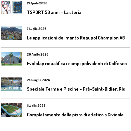
21 Aprile 2026
TSPORT 50 anni – La storia
3 Luglio 2026
L
e applicazioni del manto Regupol Champion AG 4.0 negli impianti di atletica leggera
29 Aprile 2026
Evolplay riqualifica i campi polivalenti di Colfosco
25 Giugno 2026
S
peciale Terme e Piscine – Pré-Saint-Didier: Riqualificazione della piscina coperta
1 Luglio 2026
C
ompletamento della pista di atletica a Cividale del Friuli (Ud)