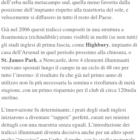
dell’erba nella metacampo sud, quella meno favorita dalla
posizione dell’impianto rispetto alla traiettoria del sole, e
velocemente si diffusero in tutto il resto del Paese.
Già nel 2006 questi tralicci compositi in una struttura a
fisarmonica (richiudibile) erano visibili in molti (se non tutti)
Highbury
gli stadi inglesi di prima fascia, come
, impianto di
casa dell’Arsenal in quel periodo prossimo alla chiusura, o
St. James Park
, a Newcastle, dove 4 elementi illuminanti
venivano spostati lungo il campo in un ciclo di 48 ore per
tutto l’inverno: il risultato fu che già nel primo anno di
utilizzo non fu più necessaria la semina e rizollatura di metà
stagione, con un primo risparmio per il club di circa 120mila
sterline.
L’innovazione fu determinante, i prati degli stadi inglesi
iniziarono a diventare “tappeti” perfetti, curati nei minimi
dettagli con una maestria senza eguali. L’introduzione dei
tralicci illuminanti diventa decisiva anche per un altro sport
molto “invasivo” per l’erba, il rugby, con lo stadio nazionale