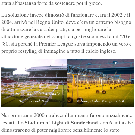
stata abbastanza forte da sostenere poi il gioco.
La soluzione invece dimostrò di funzionare e, fra il 2002 e il
2004, arrivò nel Regno Unito, dove c’era un estremo bisogno
di ottimizzare la cura dei prati, sia per migliorare la
situazione generale dei campi fangosi e sconnessi anni ‘70 e
‘80, sia perché la Premier League stava imponendo un vero e
proprio restyling di immagine a tutto il calcio inglese.
Londra, lo stadio dell’Arsenal a
Highbury nel 2006.
Milano, stadio Meazza, 2019.
Nei primi anni 2000 i tralicci illuminanti furono inizialmente
Stadium of Light di Sunderland
testati allo
, con 6 unità che
dimostrarono di poter migliorare sensibilmente lo stato