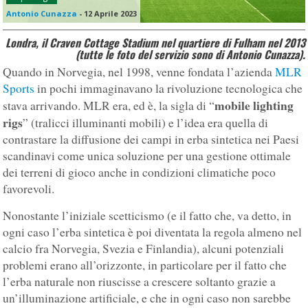
Antonio Cunazza
-
12 Aprile 2023
Londra, il Craven Cottage Stadium nel quartiere di Fulham nel 2013
(tutte le foto del servizio sono di Antonio Cunazza).
Quando in Norvegia, nel 1998, venne fondata l’azienda
MLR
Sports
in pochi immaginavano la rivoluzione tecnologica che
mobile lighting
stava arrivando. MLR era, ed è, la sigla di “
rigs
” (tralicci illuminanti mobili) e l’idea era quella di
contrastare la diffusione dei campi in erba sintetica nei Paesi
scandinavi come unica soluzione per una gestione ottimale
dei terreni di gioco anche in condizioni climatiche poco
favorevoli.
Nonostante l’iniziale scetticismo (e il fatto che, va detto, in
ogni caso l’erba sintetica è poi diventata la regola almeno nel
calcio fra Norvegia, Svezia e Finlandia), alcuni potenziali
problemi erano all’orizzonte, in particolare per il fatto che
l’erba naturale non riuscisse a crescere soltanto grazie a
un’illuminazione artificiale, e che in ogni caso non sarebbe