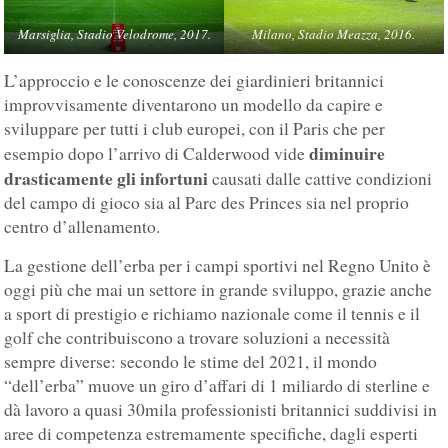
Marsiglia, Stadio Velodrome, 2017.
Milano, Stadio Meazza, 2016.
L’approccio e le conoscenze dei giardinieri britannici
improvvisamente diventarono un modello da capire e
sviluppare per tutti i club europei, con il Paris che per
diminuire
esempio dopo l’arrivo di Calderwood vide
drasticamente gli infortuni
causati dalle cattive condizioni
del campo di gioco sia al Parc des Princes sia nel proprio
centro d’allenamento.
La gestione dell’erba per i campi sportivi nel Regno Unito è
oggi più che mai un settore in grande sviluppo, grazie anche
a sport di prestigio e richiamo nazionale come il tennis e il
golf che contribuiscono a trovare soluzioni a necessità
sempre diverse: secondo le stime del 2021, il mondo
“dell’erba” muove un giro d’affari di 1 miliardo di sterline e
dà lavoro a quasi 30mila professionisti britannici suddivisi in
aree di competenza estremamente specifiche, dagli esperti