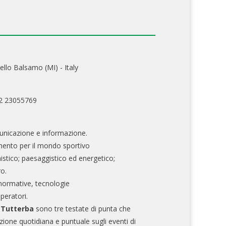
ello Balsamo (MI) - Italy
02 23055769
nicazione e informazione.
mento per il mondo sportivo
nistico; paesaggistico ed energetico;
ro.
normative, tecnologie
operatori.
e Tutterba
sono tre testate di punta che
zione quotidiana e puntuale sugli eventi di