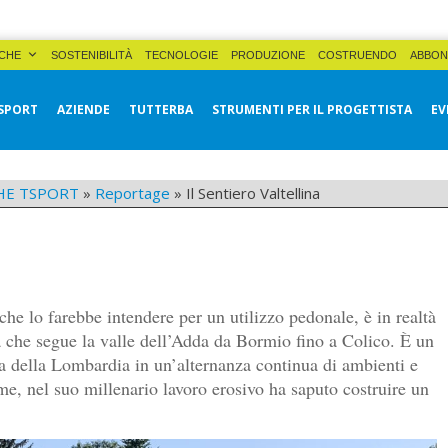
CHE
SOSTENIBILITÀ
TECNOLOGIE
PRODUZIONE
COSTRUENDO
ABBON
SPORT
AZIENDE
TUTTERBA
STRUMENTI PER IL PROGETTISTA
EV
HE TSPORT
»
Reportage
»
Il Sentiero Valtellina
 che lo farebbe intendere per un utilizzo pedonale, è in realtà
za che segue la valle dell’Adda da Bormio fino a Colico. È un
na della Lombardia in un’alternanza continua di ambienti e
e, nel suo millenario lavoro erosivo ha saputo costruire un