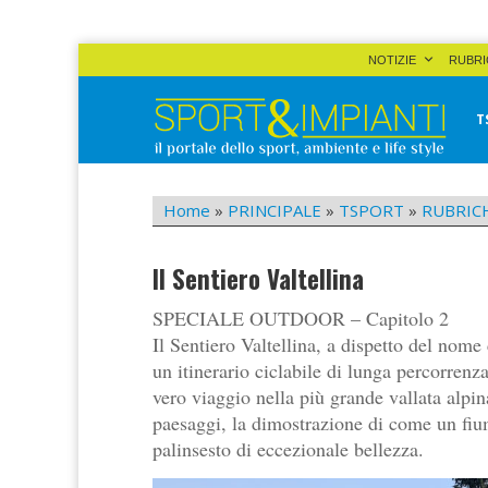
Skip
NOTIZIE
RUBRI
to
content
T
Sport&Impianti
notizie, prodotti, aziende dello sport facility
Home
»
PRINCIPALE
»
TSPORT
»
RUBRIC
Il Sentiero Valtellina
SPECIALE OUTDOOR – Capitolo 2
Il Sentiero Valtellina, a dispetto del nome
un itinerario ciclabile di lunga percorren
vero viaggio nella più grande vallata alpi
paesaggi, la dimostrazione di come un fium
palinsesto di eccezionale bellezza.