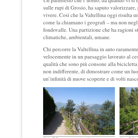
Un palinsesto che l’uomo, da quando vi si è 
sulle rupi di Grosio, ha saputo valorizzare, 
vivere. Così che la Valtellina oggi risulta u
come la chiamano i geografi – ma non negl
fondovalle. Una partizione che ha ragioni st
climatiche, ambientali, umane.
Chi percorre la Valtellina in auto rarament
velocemente in un paesaggio lavorato al ces
qualità che sono più consone alla bicicletta
non indifferente, di dimostrare come un lu
un’infinità di nuove scoperte e di volti nascos