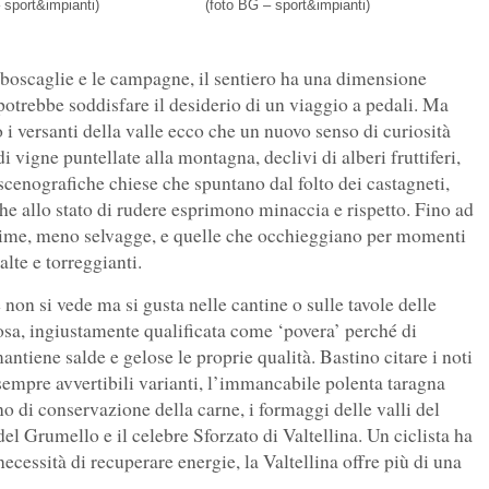
 sport&impianti)
(foto BG – sport&impianti)
 boscaglie e le campagne, il sentiero ha una dimensione
potrebbe soddisfare il desiderio di un viaggio a pedali. Ma
i versanti della valle ecco che un nuovo senso di curiosità
 vigne puntellate alla montagna, declivi di alberi fruttiferi,
i, scenografiche chiese che spuntano dal folto dei castagneti,
che allo stato di rudere esprimono minaccia e rispetto. Fino ad
ossime, meno selvagge, e quelle che occhieggiano per momenti
alte e torreggianti.
 non si vede ma si gusta nelle cantine o sulle tavole delle
osa, ingiustamente qualificata come ‘povera’ perché di
antiene salde e gelose le proprie qualità. Bastino citare i noti
 sempre avvertibili varianti, l’immancabile polenta taragna
o di conservazione della carne, i formaggi delle valli del
 del Grumello e il celebre Sforzato di Valtellina. Un ciclista ha
 necessità di recuperare energie, la Valtellina offre più di una