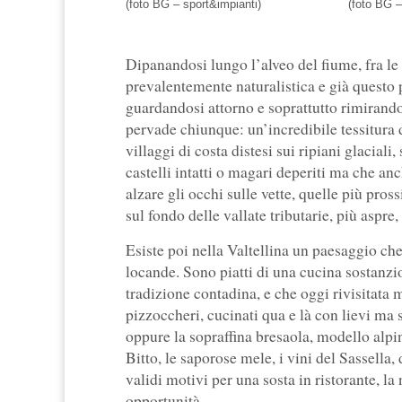
(foto BG – sport&impianti)
(foto BG –
Dipanandosi lungo l’alveo del fiume, fra le
prevalentemente naturalistica e già questo 
guardandosi attorno e soprattutto rimirando 
pervade chiunque: un’incredibile tessitura di
villaggi di costa distesi sui ripiani glacial
castelli intatti o magari deperiti ma che an
alzare gli occhi sulle vette, quelle più pr
sul fondo delle vallate tributarie, più aspre, 
Esiste poi nella Valtellina un paesaggio che
locande. Sono piatti di una cucina sostanzi
tradizione contadina, e che oggi rivisitata m
pizzoccheri, cucinati qua e là con lievi ma
oppure la sopraffina bresaola, modello alpin
Bitto, le saporose mele, i vini del Sassella,
validi motivi per una sosta in ristorante, la
opportunità.