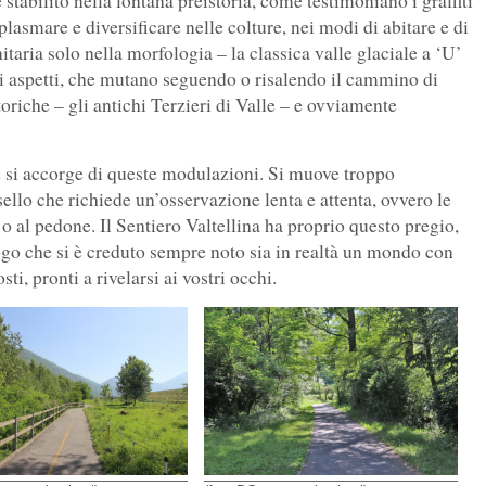
stabilito nella lontana preistoria, come testimoniano i graffiti
plasmare e diversificare nelle colture, nei modi di abitare e di
nitaria solo nella morfologia – la classica valle glaciale a ‘U’
i aspetti, che mutano seguendo o risalendo il cammino di
oriche – gli antichi Terzieri di Valle – e ovviamente
e si accorge di queste modulazioni. Si muove troppo
ello che richiede un’osservazione lenta e attenta, ovvero le
 o al pedone. Il Sentiero Valtellina ha proprio questo pregio,
ogo che si è creduto sempre noto sia in realtà un mondo con
ti, pronti a rivelarsi ai vostri occhi.