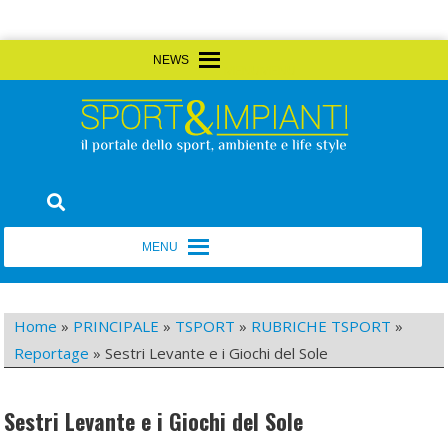
Skip
MENU
MENU
to
content
Sport&Impianti
notizie, prodotti, aziende dello sport facility
MENU
MENU
Home
»
PRINCIPALE
»
TSPORT
»
RUBRICHE TSPORT
»
Reportage
»
Sestri Levante e i Giochi del Sole
Sestri Levante e i Giochi del Sole