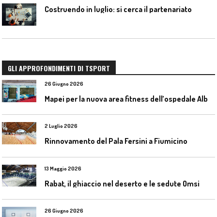
Costruendo in luglio: si cerca il partenariato
GLI APPROFONDIMENTI DI TSPORT
26 Giugno 2026
M
apei per la nuova area fitness dell’ospedale Alba-Bra
2 Luglio 2026
Rinnovamento del Pala Fersini a Fiumicino
13 Maggio 2026
Rabat, il ghiaccio nel deserto e le sedute Omsi
26 Giugno 2026