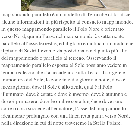
mappamondo parallelo è un modello di Terra che ci fornisce
alcune informazioni in piú rispetto al consueto mappamondo.
In questo mappamondo parallelo il Polo Nord è orientato
verso Nord, quindi l’asse del mappamondo è esattamente
parallelo all’asse terrestre, ed il globo è inclinato in modo che
il piano di Sestri Levante sia posizionato nel punto piú alto
del mappamondo e parallelo al terreno. Osservando il
mappamondo parallelo esposto al Sole possiamo vedere in
tempo reale ció che sta accadendo sulla Terra: il sorgere e
tramontare del Sole, le zone in cui è giorno o notte, dove è
mezzogiorno, dove il Sole è allo zenit, qual è il Polo
illuminato, dove è estate e dove è inverno, dove è autunno e
dove è primavera, dove le ombre sono lunghe e dove sono
corte o cosa succede all’equatore; l’asse del mappamondo
idealmente prolungato con una linea retta punta verso Nord,
nella direzione in cui di notte troveremo la Stella Polare.