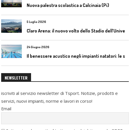
Nuova palestra scolastica a Calcinaia (Pi)
5 Luglio 2026
C
laro Arena: il nuovo volto dello Stadio dell’Universidad Católica
24 Giugno 2026
I
l benessere acustico negli impianti natatori: le soluzioni Celenit
NEWSLETTER
iscriviti al servizio newsletter di Tsport. Notizie, prodotti e
servizi, nuovi impianti, norme e lavori in corso!
Email