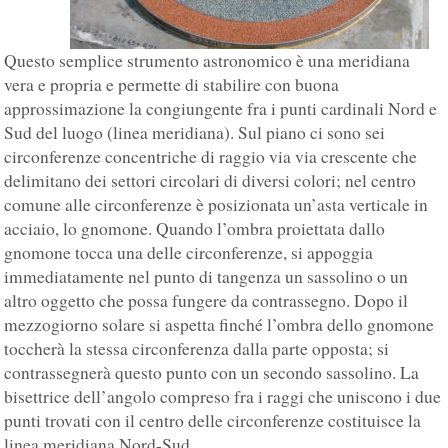
Questo semplice strumento astronomico è una meridiana
vera e propria e permette di stabilire con buona
approssimazione la congiungente fra i punti cardinali Nord e
Sud del luogo (linea meridiana). Sul piano ci sono sei
circonferenze concentriche di raggio via via crescente che
delimitano dei settori circolari di diversi colori; nel centro
comune alle circonferenze è posizionata un’asta verticale in
acciaio, lo gnomone. Quando l’ombra proiettata dallo
gnomone tocca una delle circonferenze, si appoggia
immediatamente nel punto di tangenza un sassolino o un
altro oggetto che possa fungere da contrassegno. Dopo il
mezzogiorno solare si aspetta finché l’ombra dello gnomone
toccherà la stessa circonferenza dalla parte opposta; si
contrassegnerà questo punto con un secondo sassolino. La
bisettrice dell’angolo compreso fra i raggi che uniscono i due
punti trovati con il centro delle circonferenze costituisce la
linea meridiana Nord-Sud.