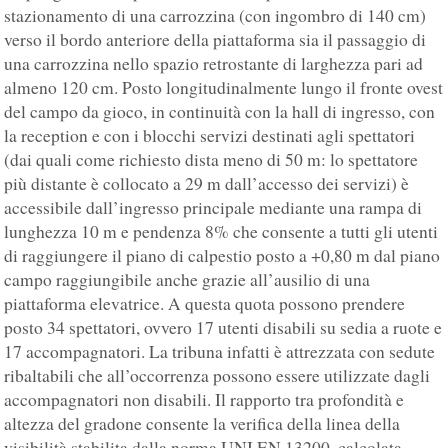
stazionamento di una carrozzina (con ingombro di 140 cm)
verso il bordo anteriore della piattaforma sia il passaggio di
una carrozzina nello spazio retrostante di larghezza pari ad
almeno 120 cm. Posto longitudinalmente lungo il fronte ovest
del campo da gioco, in continuità con la hall di ingresso, con
la reception e con i blocchi servizi destinati agli spettatori
(dai quali come richiesto dista meno di 50 m: lo spettatore
più distante è collocato a 29 m dall’accesso dei servizi) è
accessibile dall’ingresso principale mediante una rampa di
lunghezza 10 m e pendenza 8% che consente a tutti gli utenti
di raggiungere il piano di calpestio posto a +0,80 m dal piano
campo raggiungibile anche grazie all’ausilio di una
piattaforma elevatrice. A questa quota possono prendere
posto 34 spettatori, ovvero 17 utenti disabili su sedia a ruote e
17 accompagnatori. La tribuna infatti è attrezzata con sedute
ribaltabili che all’occorrenza possono essere utilizzate dagli
accompagnatori non disabili. Il rapporto tra profondità e
altezza del gradone consente la verifica della linea della
visibilità stabilita dalla norma UNI EN 13200, calcolata