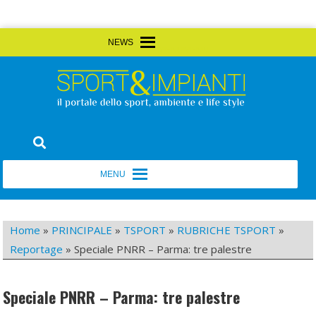
Skip
MENU
MENU
to
content
Sport&Impianti
notizie, prodotti, aziende dello sport facility
MENU
MENU
Home
»
PRINCIPALE
»
TSPORT
»
RUBRICHE TSPORT
»
Reportage
»
Speciale PNRR – Parma: tre palestre
Speciale PNRR – Parma: tre palestre